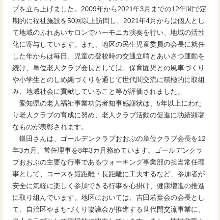
プを立ち上げました。2009年から2021年3月までの12年間で定
期的に福祉施設を50回以上訪問し、2021年4月からは個人とし
て地域のふれあいサロンでハーモニカ演奏を行い、地域の活性
化に寄与しています。また、地区の民生児童委員の会長に就任
した年からは毎日、児童の登校時の交通立哨とあいさつ運動を
続け、単位老人クラブ会長としては、保育園児との風車づくり
や小学生とのしめ縄づくりを通じて世代間交流に積極的に取組
み、地域社会に貢献していること等が評価されました。
愛知県の老人福祉事業功労者知事感謝状は、5年以上にわた
り老人クラブの育成に努め、老人クラブ活動の促進に功績顕著
なものが表彰されます。
鎌田さんは、ゴールデンクラブおおぶの単位クラブ会長を12
年3カ月、常任理事を8年3カ月務めています。ゴールデンクラ
ブおおぶの主要な行事であるウォーキング事業部の担当常任理
事として、コースを短距離・長距離に工夫するなど、参加者が
安全に気軽に楽しく参加できる行事を心掛け、健康増進の推進
に取り組んでいます。地区においては、吉田若葉会の会長とし
て、自治区やまちづくり協議会が推進する世代間交流事業に、