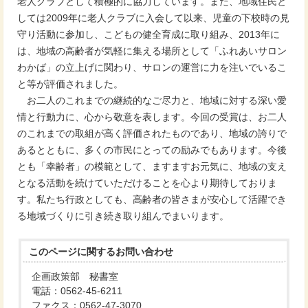
老人クラブとして積極的に協力しています。また、地域住民と
しては2009年に老人クラブに入会して以来、児童の下校時の見
守り活動に参加し、こどもの健全育成に取り組み、2013年に
は、地域の高齢者が気軽に集える場所として「ふれあいサロン
わかば」の立上げに関わり、サロンの運営に力を注いでいるこ
と等が評価されました。
お二人のこれまでの継続的なご尽力と、地域に対する深い愛
情と行動力に、心から敬意を表します。今回の受賞は、お二人
のこれまでの取組が高く評価されたものであり、地域の誇りで
あるとともに、多くの市民にとっての励みでもあります。今後
とも「幸齢者」の模範として、ますますお元気に、地域の支え
となる活動を続けていただけることを心より期待しておりま
す。私たち行政としても、高齢者の皆さまが安心して活躍でき
る地域づくりに引き続き取り組んでまいります。
このページに関する
お問い合わせ
企画政策部 秘書室
電話：0562-45-6211
ファクス：0562-47-3070