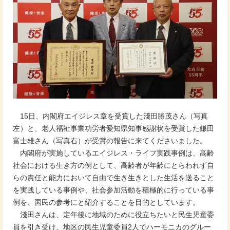
15日、内閣府エイジレス章を受賞した淺田勝茂さん（写真
左）と、老人福祉事業功労者愛知県知事感謝状を受賞した鎌田
富士雄さん（写真右）が受賞の報告に来てくださいました。
内閣府が実施しているエイジレス・ライフ実践事例は、高齢
社会における生き方の例として、高齢者が年齢にとらわれず自
らの責任と能力において自由で生き生きとした生活を送ること
を実践している事例や、社会参加活動を積極的に行っている事
例を、国民の参考にと紹介することを目的としています。
淺田さんは、定年後に地域のために役立ちたいと民生児童委
員を引き受け、地区の民生児童委員2人でハーモニカのグルー