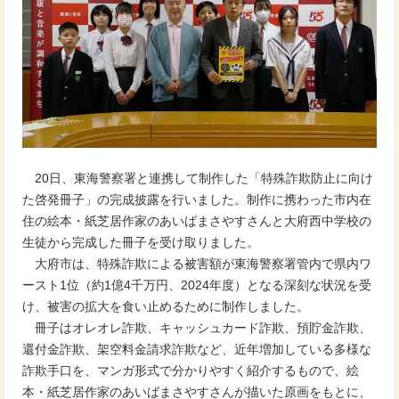
20日、東海警察署と連携して制作した「特殊詐欺防止に向け
た啓発冊子」の完成披露を行いました。制作に携わった市内在
住の絵本・紙芝居作家のあいばまさやすさんと大府西中学校の
生徒から完成した冊子を受け取りました。
大府市は、特殊詐欺による被害額が東海警察署管内で県内ワ
ースト1位（約1億4千万円、2024年度）となる深刻な状況を受
け、被害の拡大を食い止めるために制作しました。
冊子はオレオレ詐欺、キャッシュカード詐欺、預貯金詐欺、
還付金詐欺、架空料金請求詐欺など、近年増加している多様な
詐欺手口を、マンガ形式で分かりやすく紹介するもので、絵
本・紙芝居作家のあいばまさやすさんが描いた原画をもとに、