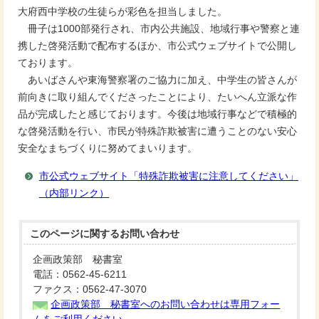
大府西中学校の生徒らが彩色を担当しました。
冊子は1000部発行され、市内公共施設、地域行事や警察と連
携した啓発活動で配布するほか、市公式ウェブサイトで公開し
ております。
あいばさんや東海警察署のご協力に加え、中学生の皆さんが
前向きに取り組んでくださったことにより、たいへん立派な作
品が完成したと感じております。今後は地域行事などで積極的
な啓発活動を行い、市民が特殊詐欺被害に遭うことのない安心
安全なまちづくりに努めてまいります。
市公式ウェブサイト「特殊詐欺被害に注意してください」
（内部リンク）
このページに関する
お問い合わせ
企画政策部 秘書室
電話：0562-45-6211
ファクス：0562-47-3070
企画政策部 秘書室へのお問い合わせは専用フォー