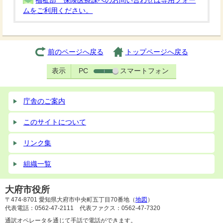
福祉部 保険医療課へのお問い合わせは専用フォー
ムをご利用ください。
前のページへ戻る
トップページへ戻る
表示
PC
スマートフォン
庁舎のご案内
このサイトについて
リンク集
組織一覧
大府市役所
〒474-8701 愛知県大府市中央町五丁目70番地（
地図
）
代表電話：0562-47-2111 代表ファクス：0562-47-7320
通訳オペレータを通じて手話で電話ができます。