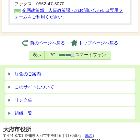
ファクス：0562-47-3070
企画政策部 人事政策課へのお問い合わせは専用フ
ォームをご利用ください。
前のページへ戻る
トップページへ戻る
表示
PC
スマートフォン
庁舎のご案内
このサイトについて
リンク集
組織一覧
大府市役所
〒474-8701 愛知県大府市中央町五丁目70番地（
地図
）