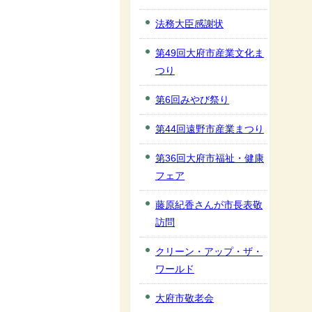
法務大臣感謝状
第49回大府市産業文化ま
つり
第6回みやび祭り
第44回遠野市産業まつり
第36回大府市福祉・健康
フェア
藤原紀香さんが市長表敬
訪問
クリーン・アップ・ザ・
ワールド
大府市敬老会