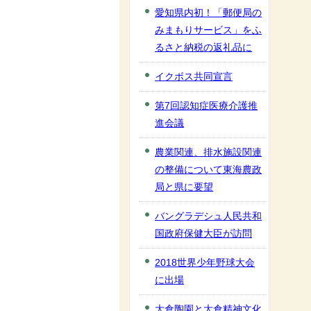
愛知県内初！「郵便局の
みまもりサービス」をふ
るさと納税の返礼品に
イクボス共同宣言
第7回認知症医療介護推
進会議
農業関連、排水施設関連
の整備について東海農政
局と県に要望
バングラデシュ人民共和
国政府保健大臣が訪問
2018世界少年野球大会
に出場
大倉陶園と大倉精神文化