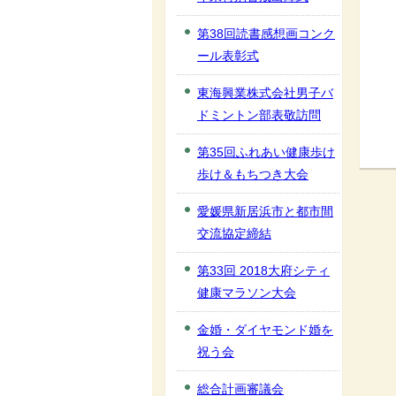
第38回読書感想画コンク
ール表彰式
東海興業株式会社男子バ
ドミントン部表敬訪問
第35回ふれあい健康歩け
歩け＆もちつき大会
愛媛県新居浜市と都市間
交流協定締結
第33回 2018大府シティ
健康マラソン大会
金婚・ダイヤモンド婚を
祝う会
総合計画審議会