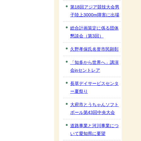
第18回アジア競技大会男
子陸上3000m障害に出場
総合計画策定に係る団体
懇談会（第3回）
久野孝保氏名誉市民顕彰
「知多から世界へ」講演
会inセントレア
長草デイサービスセンタ
ー夏祭り
大府市とうちゃんソフト
ボール第43回中央大会
道路事業と河川事業につ
いて愛知県に要望