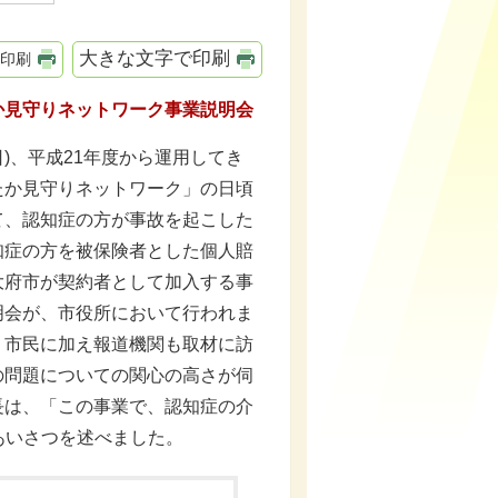
大きな文字で印刷
印刷
か見守りネットワーク事業説明会
曜日)、平成21年度から運用してき
たか見守りネットワーク」の日頃
て、認知症の方が事故を起こした
知症の方を被保険者とした個人賠
大府市が契約者として加入する事
明会が、市役所において行われま
、市民に加え報道機関も取材に訪
の問題についての関心の高さが伺
長は、「この事業で、認知症の介
あいさつを述べました。