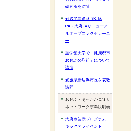
研究所を訪問
知多半島道路阿久比
PA・大府PAリニューア
ルオープニングセレモニ
ー
至学館大学で「健康都市
おおぶの取組」について
講演
愛媛県新居浜市長を表敬
訪問
おおぶ・あったか見守り
ネットワーク事業説明会
大府市健康プログラム
キックオフイベント