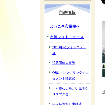
市政情報
ようこそ市長室へ
市長フォトニュース
2018年のフォトニュー
ス
消防団年末夜警
OBUオレンジリングモニ
ュメント除幕式
大府市心身障がい児者ク
リスマス会
年末特別警戒出陣式