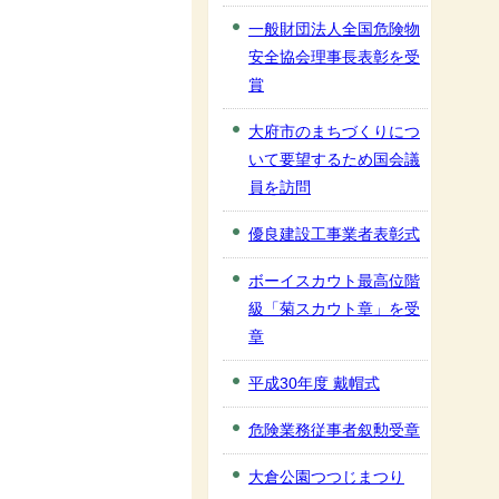
一般財団法人全国危険物
安全協会理事長表彰を受
賞
大府市のまちづくりにつ
いて要望するため国会議
員を訪問
優良建設工事業者表彰式
ボーイスカウト最高位階
級「菊スカウト章」を受
章
平成30年度 戴帽式
危険業務従事者叙勲受章
大倉公園つつじまつり