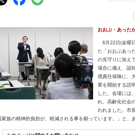
おおぶ・あった
6月22日(金
た「おおぶあっ
の見守りに加え
場合に備え、認
償責任保険に、
業を開始する説
した。会場には
れ、高齢化社会
われました。市
護家族の精神的負担が、軽減される事を願っています。」と、