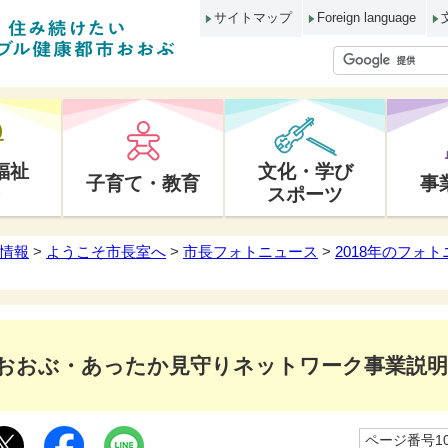
サイトマップ
Foreign language
福祉
文化・学び
子育て・教育
事
スポーツ
情報
>
ようこそ市長室へ
>
市長フォトニュース
>
2018年のフォ
おおぶ・あったか見守りネットワーク事業説明
ページ番号10