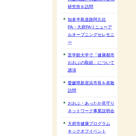
研究所を訪問
知多半島道路阿久比
PA・大府PAリニューア
ルオープニングセレモニ
ー
至学館大学で「健康都市
おおぶの取組」について
講演
愛媛県新居浜市長を表敬
訪問
おおぶ・あったか見守り
ネットワーク事業説明会
大府市健康プログラム
キックオフイベント