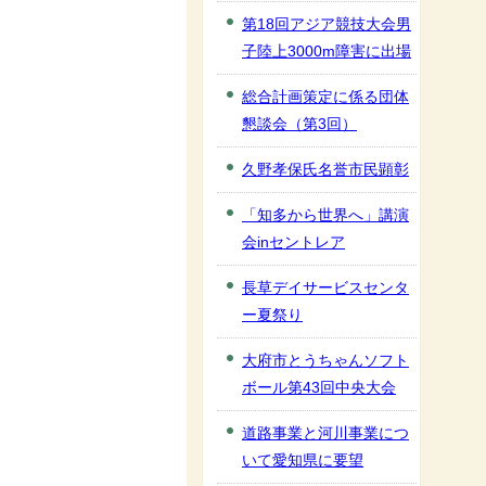
第18回アジア競技大会男
子陸上3000m障害に出場
総合計画策定に係る団体
懇談会（第3回）
久野孝保氏名誉市民顕彰
「知多から世界へ」講演
会inセントレア
長草デイサービスセンタ
ー夏祭り
大府市とうちゃんソフト
ボール第43回中央大会
道路事業と河川事業につ
いて愛知県に要望