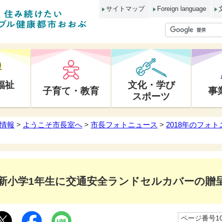
サイトマップ
Foreign language
福祉
文化・学び
子育て・教育
事
スポーツ
情報
>
ようこそ市長室へ
>
市長フォトニュース
>
2018年のフォ
新小学1年生に交通安全ランドセルカバーの贈
ページ番号10