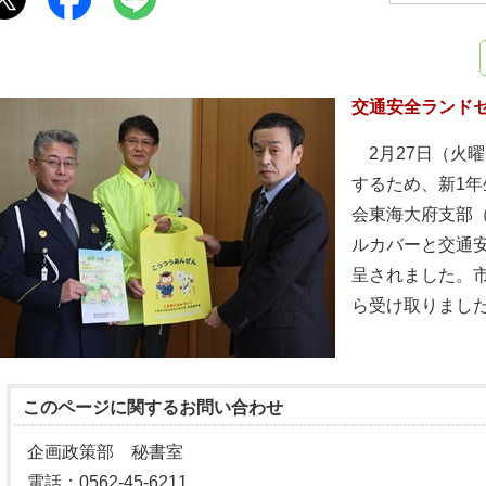
交通安全ランド
2月27日（火
するため、新1
会東海大府支部
ルカバーと交通安
呈されました。
ら受け取りまし
このページに関する
お問い合わせ
企画政策部 秘書室
電話：0562-45-6211