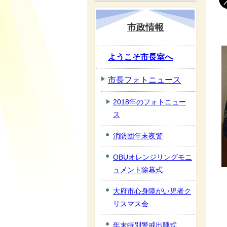
市政情報
ようこそ市長室へ
市長フォトニュース
2018年のフォトニュー
ス
消防団年末夜警
OBUオレンジリングモニ
ュメント除幕式
大府市心身障がい児者ク
リスマス会
年末特別警戒出陣式