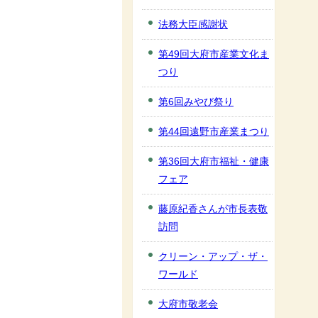
法務大臣感謝状
第49回大府市産業文化ま
つり
第6回みやび祭り
第44回遠野市産業まつり
第36回大府市福祉・健康
フェア
藤原紀香さんが市長表敬
訪問
クリーン・アップ・ザ・
ワールド
大府市敬老会