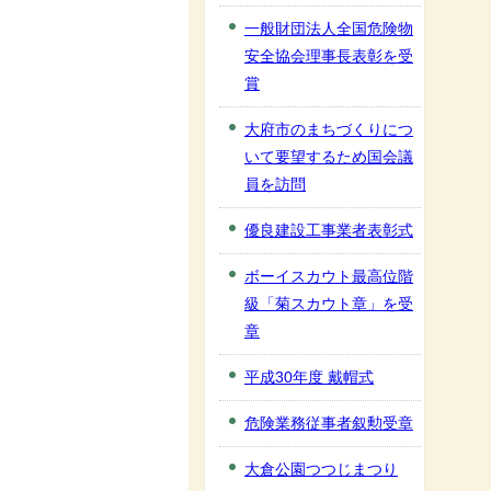
一般財団法人全国危険物
安全協会理事長表彰を受
賞
大府市のまちづくりにつ
いて要望するため国会議
員を訪問
優良建設工事業者表彰式
ボーイスカウト最高位階
級「菊スカウト章」を受
章
平成30年度 戴帽式
危険業務従事者叙勲受章
大倉公園つつじまつり