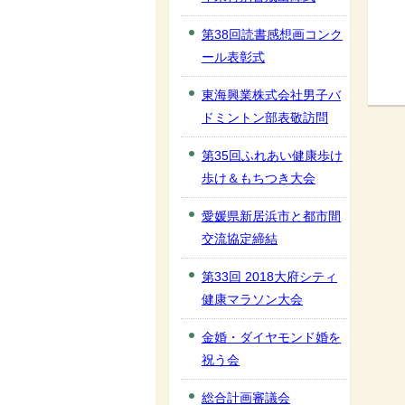
第38回読書感想画コンク
ール表彰式
東海興業株式会社男子バ
ドミントン部表敬訪問
第35回ふれあい健康歩け
歩け＆もちつき大会
愛媛県新居浜市と都市間
交流協定締結
第33回 2018大府シティ
健康マラソン大会
金婚・ダイヤモンド婚を
祝う会
総合計画審議会