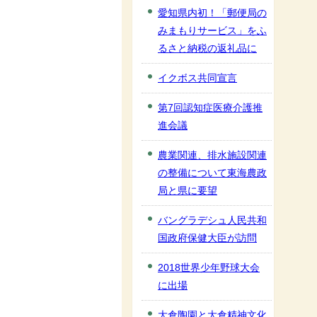
愛知県内初！「郵便局の
みまもりサービス」をふ
るさと納税の返礼品に
イクボス共同宣言
第7回認知症医療介護推
進会議
農業関連、排水施設関連
の整備について東海農政
局と県に要望
バングラデシュ人民共和
国政府保健大臣が訪問
2018世界少年野球大会
に出場
大倉陶園と大倉精神文化