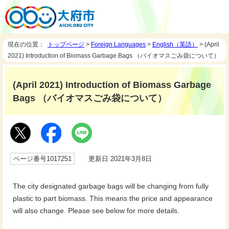
現在の位置：
トップページ
>
Foreign Languages
>
English（英語）
> (April
2021) Introduction of Biomass Garbage Bags （バイオマスごみ袋について）
(April 2021) Introduction of Biomass Garbage
Bags （バイオマスごみ袋について）
ページ番号1017251
更新日 2021年3月8日
The city designated garbage bags will be changing from fully
plastic to part biomass. This means the price and appearance
will also change. Please see below for more details.