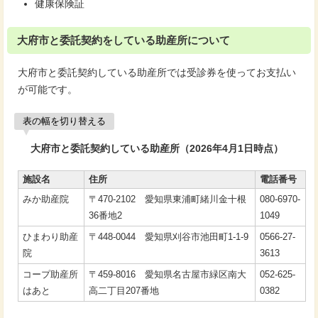
健康保険証
大府市と委託契約をしている助産所について
大府市と委託契約している助産所では受診券を使ってお支払い
が可能です。
表の幅を切り替える
大府市と委託契約している助産所（2026年4月1日時点）
施設名
住所
電話番号
みか助産院
〒470-2102 愛知県東浦町緒川金十根
080-6970-
36番地2
1049
ひまわり助産
〒448-0044 愛知県刈谷市池田町1-1-9
0566-27-
院
3613
コープ助産所
〒459-8016 愛知県名古屋市緑区南大
052-625-
はあと
高二丁目207番地
0382