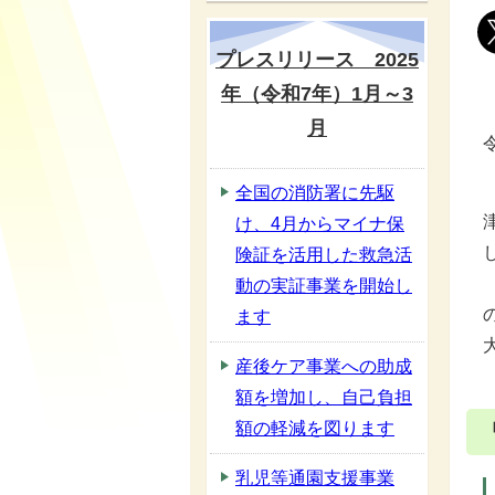
プレスリリース 2025
年（令和7年）1月～3
月
全国の消防署に先駆
け、4月からマイナ保
険証を活用した救急活
動の実証事業を開始し
ます
産後ケア事業への助成
額を増加し、自己負担
額の軽減を図ります
乳児等通園支援事業