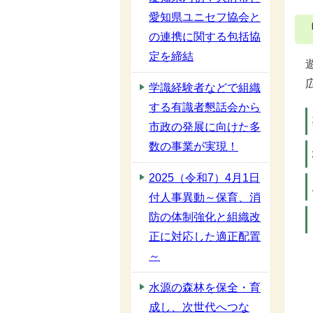
愛知県ユニセフ協会と
の連携に関する包括協
定を締結
学識経験者などで組織
する有識者懇話会から
市政の発展に向けた多
数の事業が実現！
2025（令和7）4月1日
付人事異動～保育、消
防の体制強化と組織改
正に対応した適正配置
～
水源の森林を保全・育
成し、次世代へつな