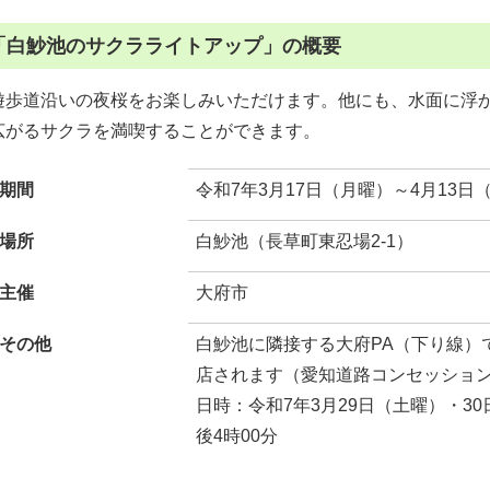
「白魦池のサクラライトアップ」の概要
遊歩道沿いの夜桜をお楽しみいただけます。他にも、水面に浮
広がるサクラを満喫することができます。
期間
令和7年3月17日（月曜）～4月13日
場所
白魦池（長草町東忍場2-1）
主催
大府市
その他
白魦池に隣接する大府PA（下り線）
店されます（愛知道路コンセッショ
日時：令和7年3月29日（土曜）・30
後4時00分