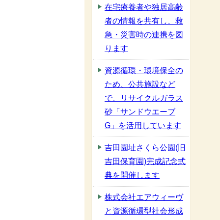
在宅療養者や独居高齢
者の情報を共有し、救
急・災害時の連携を図
ります
資源循環・環境保全の
ため、公共施設など
で、リサイクルガラス
砂「サンドウエーブ
G」を活用しています
吉田園址さくら公園(旧
吉田保育園)完成記念式
典を開催します
株式会社エアウィーヴ
と資源循環型社会形成