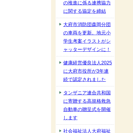
の推進に係る連携協力
に関する協定を締結
大府市消防団森岡分団
の車両を更新。地元小
学生考案イラストがシ
ャッターデザインに！
健康経営優良法人2025
に大府市役所が3年連
続で認定されました
タンザニア連合共和国
に寄贈する高規格救急
自動車の贈呈式を開催
します
社会福祉法人大府福祉