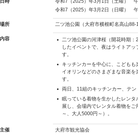
日時
令和7（2025）年3月1日（土曜） 午
令和7（2025）年3月2日（日曜） 午
場所
二ツ池公園（大府市横根町名高山88-
内容
二ツ池公園の河津桜（開花時期：
したイベントで、夜はライトアッ
す。
キッチンカーを中心に、こどもも
イオリンなどのさまざまな音楽を
す。
両日、11組のキッチンカー、テ
眠っている着物を生かしたレンタ
展し、会場内でレンタル着物をご用
～、大人5000円～）。
主催
大府市観光協会