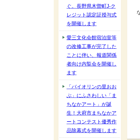
ぐ。長野県木曽町J-ク
レジット認定証授与式
を開催します
愛三文化会館宿泊室等
の改修工事が完了した
ことに伴い、報道関係
者向け内覧会を開催し
ます
「バイオリンの里おお
ぶ」にふさわしい「ま
ちなかアート」が誕
生！大府市まちなかア
ートコンテスト優秀作
品除幕式を開催します