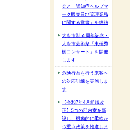
会と「認知症ヘルプマ
ーク販売及び管理業務
に関する覚書」を締結
大府市制55周年記念・
大府市芸術祭「東儀秀
樹コンサート」を開催
します
危険行為を行う来客へ
の対応訓練を実施しま
す
【令和7年4月組織改
正】5つの部内室を新
設し、機動的に柔軟か
つ重点政策を推進しま