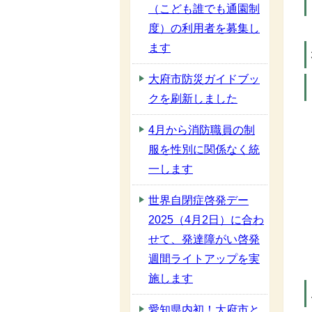
（こども誰でも通園制
度）の利用者を募集し
ます
大府市防災ガイドブッ
クを刷新しました
4月から消防職員の制
服を性別に関係なく統
一します
世界自閉症啓発デー
2025（4月2日）に合わ
せて、発達障がい啓発
週間ライトアップを実
施します
愛知県内初！大府市と