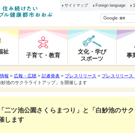
サイトマップ
Foreign language
福祉
文化・学び
子育て・教育
事
スポーツ
情報
>
広報・広聴
>
記者発表
>
プレスリリース
>
プレスリリース 
白魦池のサクラライトアップ」を開催します
「二ツ池公園さくらまつり」と「白魦池のサク
催します