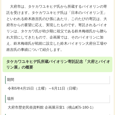
大府市は、タケカワユキヒデ氏から所蔵するバイオリンの寄
託を受けます。タケカワユキヒデ氏は「日本のバイオリン王」
といわれる鈴木政吉氏のひ孫にあたり、このたびの寄託は、大
府市からの要望に応え、実現したものです。寄託されるバイオ
リンは、タケカワ氏が幼少期に祖父である鈴木梅雄氏から贈ら
れ大切にしてきたもので、企画展では、そのバイオリンに加
え、鈴木梅雄氏が戦前に設立した鈴木バイオリン大府分工場や
政吉氏の事績について紹介します。
タケカワユキヒデ氏所蔵バイオリン寄託記念「大府とバイオ
リン展」の概要
期間
令和5年4月15日（土曜）～6月11日（日曜）
場所
大府市歴史民俗資料館 企画展示室1（桃山町5-180-1）