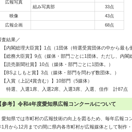
広報写真
組み写真部
33点
映像
43点
広報企画
68点
審査結果／
【内閣総理大臣賞】1点（1団体（特選受賞団体の中から最も
【総務大臣賞】9点（媒体・部門ごとに1団体。ただし、内閣
【読売新聞社賞】10点（媒体・部門ごとに1団体。）
【BSよしもと賞】3点（媒体・部門を問わず数団体。）
【入賞（上記4賞含む）】10部門（5媒体）
特選、入選1席、入選2席、入選3席、入選、佳作 計87点
【参考】令和4年度愛知県広報コンクールについて
愛知県では市町村の広報技術の向上を図るため、毎年広報コン
年1月から12月までの間に県内各市町村が広報媒体として制作