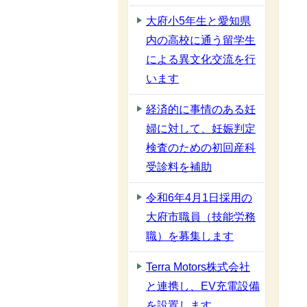
大府小5年生と愛知県
内の高校に通う留学生
による異文化交流を行
います
経済的に事情のある妊
婦に対して、妊娠判定
検査のための初回産科
受診料を補助
令和6年4月1日採用の
大府市職員（技能労務
職）を募集します
Terra Motors株式会社
と連携し、EV充電設備
を設置します