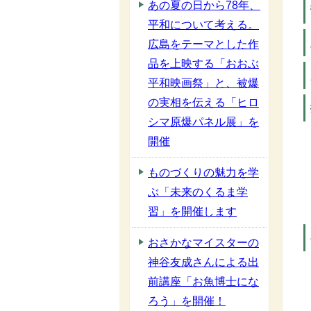
あの夏の日から78年、
平和について考える。
広島をテーマとした作
品を上映する「おおぶ
平和映画祭」と、被爆
の実相を伝える「ヒロ
シマ原爆パネル展」を
開催
ものづくりの魅力を学
ぶ「未来のくるま学
習」を開催します
おさかなマイスターの
神谷友成さんによる出
前講座「お魚博士にな
ろう」を開催！