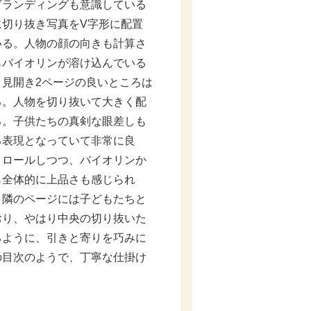
ブランディングも意識している
に切り抜き写真をV字形に配置
いる。人物の顔の向きも計算さ
もバイオリンが溶け込んでいる
見開き2ページの良いところは
る。人物を切り抜いて大きく配
る。子供たちの真剣な眼差しも
る表現となっていて非常に良
トロールしつつ、バイオリンか
ら全体的に上品さも感じられ
、隣のページには子どもたちと
おり、やはり中央の切り抜いた
るように、引きと寄りを巧みに
の目次のようで、丁寧な仕掛け