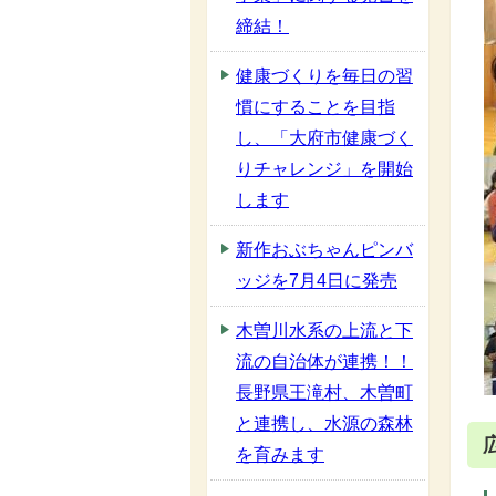
締結！
健康づくりを毎日の習
慣にすることを目指
し、「大府市健康づく
りチャレンジ」を開始
します
新作おぶちゃんピンバ
ッジを7月4日に発売
木曽川水系の上流と下
流の自治体が連携！！
長野県王滝村、木曽町
と連携し、水源の森林
を育みます