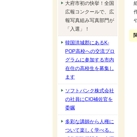
大府市初の快挙！全国
広報コンクールで、広
報写真組み写真部門が
「入選」！
韓国洪城郡にあるK-
POP高校への交流プロ
グラムに参加する市内
在住の高校生を募集し
ます
ソフトバンク株式会社
の社員にCIO補佐官を
委嘱
多彩な講師から人権に
ついて楽しく学べる。