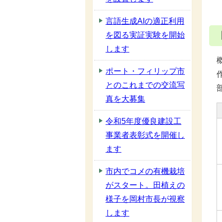
言語生成AIの適正利用
を図る実証実験を開始
します
ポート・フィリップ市
とのこれまでの交流写
真を大募集
令和5年度優良建設工
事業者表彰式を開催し
ます
市内でコメの有機栽培
がスタート。田植えの
様子を岡村市長が視察
します