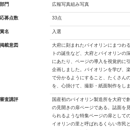
部門
広報写真組み写真
応募点数
33点
賞名
入選
掲載意図
大府に刻まれたバイオリンにまつわ
トの誕生など、大府とバイオリンの
にあたり、ページの導入を視覚的に
企画しました。バイオリンを学び、
で分かるようにすること、たくさん
を、心掛けて、撮影・紙面制作をし
審査講評
国産初のバイオリン製造所を大府で
の見開きの扉ページである。誌面を
られるような特集ページの扉として
イオリンの里と呼ばれるくらい市民