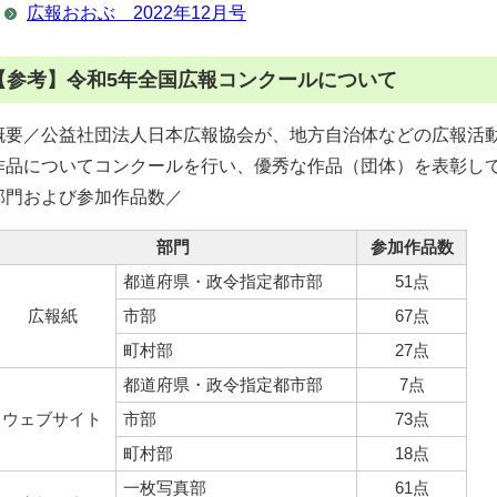
広報おおぶ 2022年12月号
【参考】令和5年全国広報コンクールについて
概要／公益社団法人日本広報協会が、地方自治体などの広報活
作品についてコンクールを行い、優秀な作品（団体）を表彰し
部門および参加作品数／
部門
参加作品数
都道府県・政令指定都市部
51点
広報紙
市部
67点
町村部
27点
都道府県・政令指定都市部
7点
ウェブサイト
市部
73点
町村部
18点
一枚写真部
61点