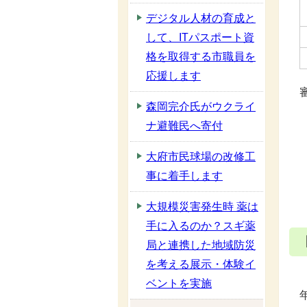
デジタル人材の育成と
して、ITパスポート資
格を取得する市職員を
応援します
森岡完介氏がウクライ
ナ避難民へ寄付
大府市民球場の改修工
事に着手します
大規模災害発生時 薬は
手に入るのか？スギ薬
局と連携した地域防災
を考える展示・体験イ
ベントを実施