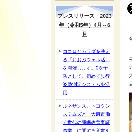
プレスリリース 2023
年（令和5年）4月～6
月
ココロとカラダを整え
る「おおぶウェル活」
を開催します。0次予
防として、初めて歩行
姿勢測定システムを活
用
ルネサンス、トヨタシ
ステムズと「大府市働
く世代の睡眠改善実証
事業」に関する覚書を