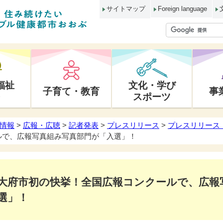
サイトマップ
Foreign language
福祉
文化・学び
子育て・教育
事
スポーツ
情報
>
広報・広聴
>
記者発表
>
プレスリリース
>
プレスリリース 
ルで、広報写真組み写真部門が「入選」！
大府市初の快挙！全国広報コンクールで、広報
選」！