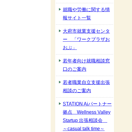
就職や労働に関する情
報サイト一覧
大府市就業支援センタ
ー 「ワークプラザお
おぶ」
若年者向け就職相談窓
口のご案内
若者職業自立支援出張
相談のご案内
STATION Aiパートナー
拠点 Wellness Valley
Startup 出張相談会
～casual talk time～