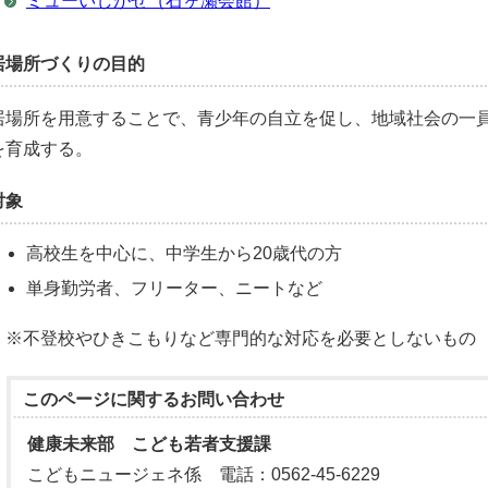
ミューいしがせ（石ヶ瀬会館）
居場所づくりの目的
居場所を用意することで、青少年の自立を促し、地域社会の一
を育成する。
対象
高校生を中心に、中学生から20歳代の方
単身勤労者、フリーター、ニートなど
※不登校やひきこもりなど専門的な対応を必要としないもの
このページに関する
お問い合わせ
健康未来部 こども若者支援課
こどもニュージェネ係 電話：0562-45-6229