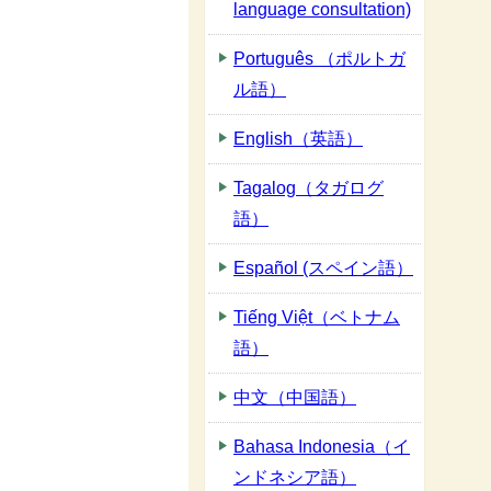
language consultation)
Português （ポルトガ
ル語）
English（英語）
Tagalog（タガログ
語）
Español (スペイン語）
Tiếng Việt（ベトナム
語）
中文（中国語）
Bahasa Indonesia（イ
ンドネシア語）