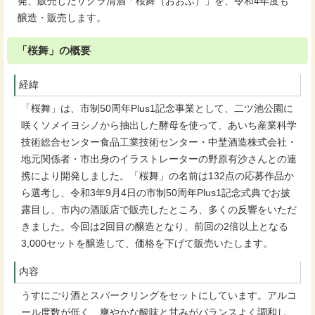
発、販売したサクラ清酒「桜舞（おおぶ）」を、令和4年度も
醸造・販売します。
「桜舞」の概要
経緯
「桜舞」は、市制50周年Plus1記念事業として、二ツ池公園に
咲くソメイヨシノから抽出した酵母を使って、あいち産業科学
技術総合センター食品工業技術センター・中埜酒造株式会社・
地元関係者・市出身のイラストレーターの野原有沙さんとの連
携により開発しました。「桜舞」の名前は132点の応募作品か
ら選考し、令和3年9月4日の市制50周年Plus1記念式典でお披
露目し、市内の酒販店で販売したところ、多くの反響をいただ
きました。今回は2回目の醸造となり、前回の2倍以上となる
3,000セットを醸造して、価格を下げて販売いたします。
内容
うすにごり酒とスパークリングをセットにしています。アルコ
ール度数が低く、爽やかな酸味と甘みがバランスよく調和し、