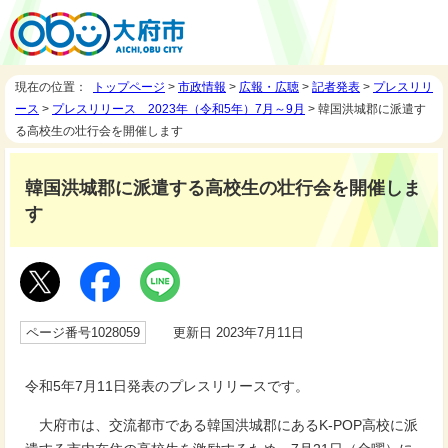
現在の位置：
トップページ
>
市政情報
>
広報・広聴
>
記者発表
>
プレスリリ
ース
>
プレスリリース 2023年（令和5年）7月～9月
> 韓国洪城郡に派遣す
る高校生の壮行会を開催します
韓国洪城郡に派遣する高校生の壮行会を開催しま
す
ページ番号1028059
更新日 2023年7月11日
令和5年7月11日発表のプレスリリースです。
大府市は、交流都市である韓国洪城郡にあるK-POP高校に派