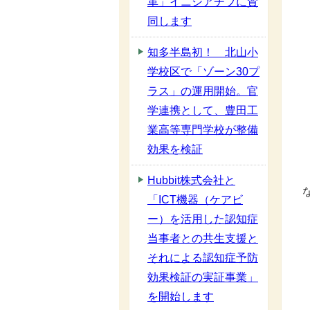
革」イニシアチブに賛
同します
知多半島初！ 北山小
学校区で「ゾーン30プ
ラス」の運用開始。官
学連携として、豊田工
業高等専門学校が整備
効果を検証
Hubbit株式会社と
「ICT機器（ケアビ
ー）を活用した認知症
当事者との共生支援と
それによる認知症予防
効果検証の実証事業」
を開始します