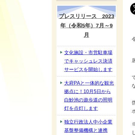
プレスリリース 2023
年（令和5年）7月～9
月
文化施設・市営駐車場
でキャッシュレス決済
サービスを開始します
大府PAと一体的な観光
拠点に！10月5日から
白魦池の遊歩道の照明
灯を点灯します
独立行政法人中小企業
基盤整備機構と連携