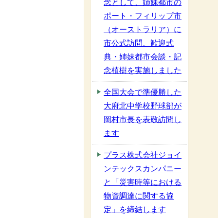
念として、姉妹都市の
ポート・フィリップ市
（オーストラリア）に
市公式訪問。歓迎式
典・姉妹都市会談・記
念植樹を実施しました
全国大会で準優勝した
大府北中学校野球部が
岡村市長を表敬訪問し
ます
プラス株式会社ジョイ
ンテックスカンパニー
と「災害時等における
物資調達に関する協
定」を締結します