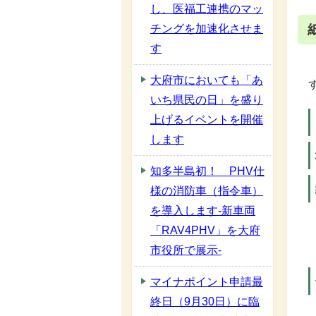
し、医福工連携のマッ
チングを加速化させま
す
大府市においても「あ
いち県民の日」を盛り
上げるイベントを開催
します
知多半島初！ PHV仕
様の消防車（指令車）
を導入します-新車両
「RAV4PHV」を大府
市役所で展示-
マイナポイント申請最
終日（9月30日）に臨