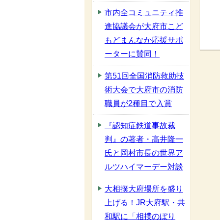
市内全コミュニティ推
進協議会が大府市こど
もどまんなか応援サポ
ーターに賛同！
第51回全国消防救助技
術大会で大府市の消防
職員が2種目で入賞
『認知症鉄道事故裁
判』の著者・高井隆一
氏と岡村市長の世界ア
ルツハイマーデー対談
大相撲大府場所を盛り
上げる！JR大府駅・共
和駅に「相撲のぼり