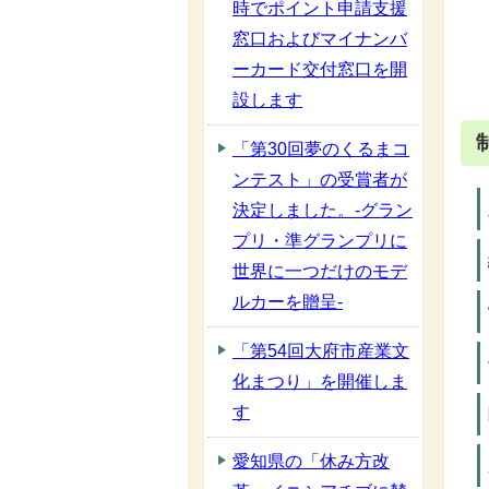
時でポイント申請支援
窓口およびマイナンバ
ーカード交付窓口を開
設します
「第30回夢のくるまコ
ンテスト」の受賞者が
決定しました。-グラン
プリ・準グランプリに
世界に一つだけのモデ
ルカーを贈呈-
「第54回大府市産業文
化まつり」を開催しま
す
愛知県の「休み方改