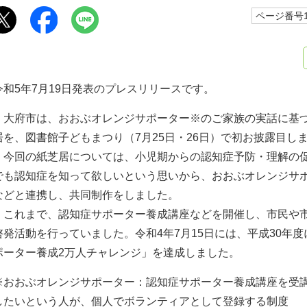
ページ番号10
令和5年7月19日発表のプレスリリースです。
大府市は、おおぶオレンジサポーター※のご家族の実話に基づ
居を、図書館子どもまつり（7月25日・26日）で初お披露目し
今回の紙芝居については、小児期からの認知症予防・理解の促
でも認知症を知って欲しいという思いから、おおぶオレンジサ
などと連携し、共同制作をしました。
これまで、認知症サポーター養成講座などを開催し、市民や市
啓発活動を行っていました。令和4年7月15日には、平成30年
ポーター養成2万人チャレンジ」を達成しました。
※おおぶオレンジサポーター：認知症サポーター養成講座を受
したいという人が、個人でボランティアとして登録する制度