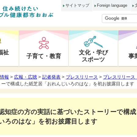
サイトマップ
Foreign language
福祉
文化・学び
子育て・教育
事
スポーツ
情報
>
広報・広聴
>
記者発表
>
プレスリリース
>
プレスリリース 
リーで構成した紙芝居「おれんじいろのはな」を初お披露目します
認知症の方の実話に基づいたストーリーで構成
いろのはな」を初お披露目します