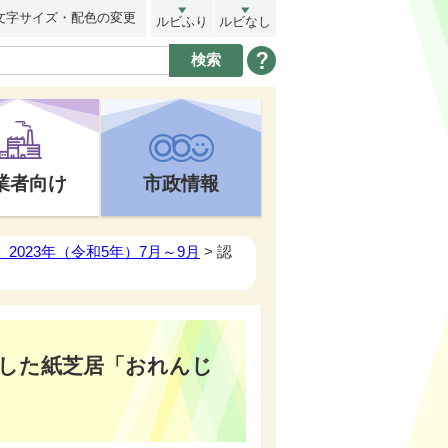
文字サイズ・配色の変更
ルビふり
ルビなし
業者向け
市政情報
2023年（令和5年）7月～9月
> 認
した紙芝居「おれんじ