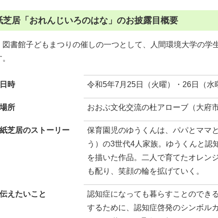
紙芝居「おれんじいろのはな」のお披露目概要
図書館子どもまつりの催しの一つとして、人間環境大学の学生
す。
日時
令和5年7月25日（火曜）・26日（水
場所
おおぶ文化交流の杜アローブ（大府市柊山
紙芝居のストーリー
保育園児のゆうくんは、パパとママ
う）の3世代4人家族。ゆうくんと認
を描いた作品。二人で育てたオレン
も配り、笑顔の輪を拡げていく。
伝えたいこと
認知症になっても暮らすことのでき
するために、認知症啓発のシンボル