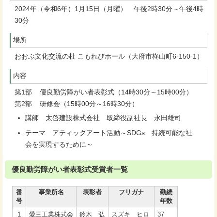
2024年（令和6年）1月15日（月曜） 午後2時30分～午後4時
30分
場所
おおぶ文化交流の杜 こもれびホール（大府市柊山町6-150-1）
内容
第1部 優良勤労障がい者表彰式（14時30分～15時00分）
第2部 研修会（15時00分～16時30分）
講師 太啓建設株式会社 取締役副社長 永田雄司
テーマ アティックアート活動～SDGs 持続可能な社
会を実現するために～
優良勤労障がい者表彰式受賞者一覧
番
事業所名
表彰者
フリガナ
勤続
号
年数
1
愛三工業株式会
鈴木 弘
スズキ ヒロ
37