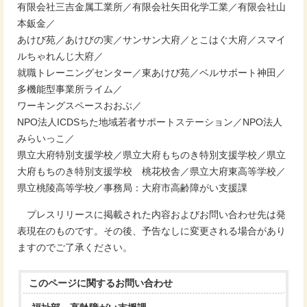
有限会社三吉金属工業所／有限会社矢田化学工業／有限会社山
本鈑金／
あけび苑／あけびの実／サンサン大府／とこはぐ大府／スマイ
ルちゃれんじ大府／
就職トレーニングセンター／東あけび苑／ベルサポート神田／
多機能型事業所ライム／
ワーキングスペースおおぶ／
NPO法人ICDSちた地域若者サポートステーション／NPO法人
みらいっこ／
県立大府特別支援学校／県立大府もちのき特別支援学校／県立
大府もちのき特別支援学校 桃花校舎／県立大府東高等学校／
県立桃陵高等学校／事務局：大府市高齢障がい支援課
プレスリリースに掲載された内容およびお問い合わせ先は発
表現在のものです。その後、予告なしに変更される場合があり
ますのでご了承ください。
このページに関する
お問い合わせ