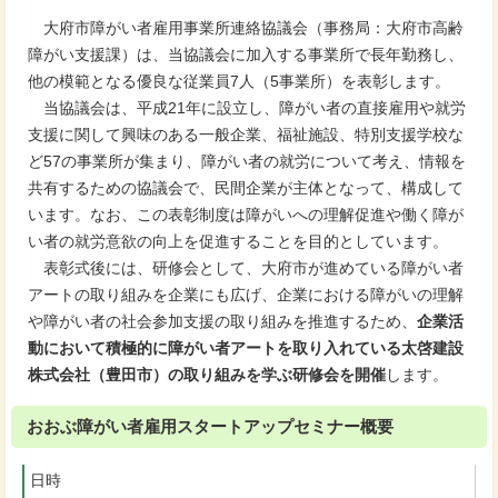
大府市障がい者雇用事業所連絡協議会（事務局：大府市高齢
障がい支援課）は、当協議会に加入する事業所で長年勤務し、
他の模範となる優良な従業員7人（5事業所）を表彰します。
当協議会は、平成21年に設立し、障がい者の直接雇用や就労
支援に関して興味のある一般企業、福祉施設、特別支援学校な
ど57の事業所が集まり、障がい者の就労について考え、情報を
共有するための協議会で、民間企業が主体となって、構成して
います。なお、この表彰制度は障がいへの理解促進や働く障が
い者の就労意欲の向上を促進することを目的としています。
表彰式後には、研修会として、大府市が進めている障がい者
アートの取り組みを企業にも広げ、企業における障がいの理解
や障がい者の社会参加支援の取り組みを推進するため、
企業活
動において積極的に障がい者アートを取り入れている太啓建設
株式会社（豊田市）の取り組みを学ぶ研修会を開催
します。
おおぶ障がい者雇用スタートアップセミナー概要
日時