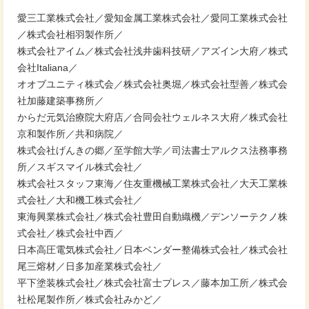
愛三工業株式会社／愛知金属工業株式会社／愛同工業株式会社
／株式会社相羽製作所／
株式会社アイム／株式会社浅井歯科技研／アズイン大府／株式
会社Italiana／
オオブユニティ株式会／株式会社奥堀／株式会社型善／株式会
社加藤建築事務所／
からだ元気治療院大府店／合同会社ウェルネス大府／株式会社
京和製作所／共和病院／
株式会社げんきの郷／至学館大学／司法書士アルクス法務事務
所／スギスマイル株式会社／
株式会社スタッフ東海／住友重機械工業株式会社／大天工業株
式会社／大和機工株式会社／
東海興業株式会社／株式会社豊田自動織機／デンソーテクノ株
式会社／株式会社中西／
日本高圧電気株式会社／日本ベンダー整備株式会社／株式会社
尾三熔材／日多加産業株式会社／
平下塗装株式会社／株式会社富士プレス／藤本加工所／株式会
社松尾製作所／株式会社みかど／