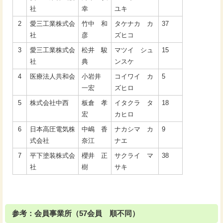
社
幸
ユキ
2
愛三工業株式会
竹中 和
タケナカ カ
37
社
彦
ズヒコ
3
愛三工業株式会
松井 駿
マツイ シュ
15
社
典
ンスケ
4
医療法人共和会
小岩井
コイワイ カ
5
一宏
ズヒロ
5
株式会社中西
板倉 孝
イタクラ タ
18
宏
カヒロ
6
日本高圧電気株
中嶋 香
ナカシマ カ
9
式会社
奈江
ナエ
7
平下塗装株式会
櫻井 正
サクライ マ
38
社
樹
サキ
参考：会員事業所（57会員 順不同）