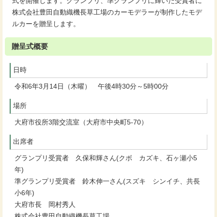
式を開催します。グランプリ、準グランプリに輝いた受賞者に
株式会社豊田自動織機長草工場のカーモデラーが制作したモデ
ルカーを贈呈します。
贈呈式概要
日時
令和6年3月14日（木曜） 午後4時30分～5時00分
場所
大府市役所3階交流室（大府市中央町5-70）
出席者
グランプリ受賞者 久保和輝さん(クボ カズキ、石ヶ瀬⼩5
年)
準グランプリ受賞者 鈴木伸一さん(スズキ シンイチ、共長
⼩6年)
大府市長 岡村秀人
株式会社豊田自動織機長草工場