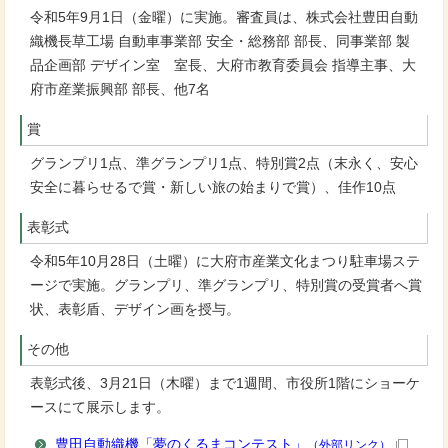
令和5年9月1日（金曜）に実施。審査員は、株式会社豊田自動
織機長草工場 自動車事業部 安全・総務部 部長、同事業部 製
品企画部 デザイン室 室長、大府市教育委員会 指導主事、大
府市産業振興部 部長、他7名
賞
グランプリ1点、準グランプリ1点、特別賞2点（末永く、安心
安全に暮らせるで賞・新しい旅の始まりで賞）、佳作10点
表彰式
令和5年10月28日（土曜）に大府市産業文化まつり駐車場ステ
ージで実施。グランプリ、準グランプリ、特別賞の受賞者へ賞
状、表彰盾、デザイン画を授与。
その他
表彰式後、3月21日（木曜）まで1週間、市役所1階にショーケ
ースにて展示します。
豊田自動織機「夢のくるまコンテスト」
（外部リンク）