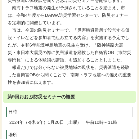
災害派遣の体験談を聞くおおぶ防災セミナーを開催します。
南海トラフ地震の発生が予測されていることを踏まえ、市
は、令和4年度からDAIWA防災学習センターで、防災セミナー
を定期的に開催しています。
市は、今回の防災セミナーで、「災害時避難所で設営する仮
設トイレなどを参加者で組み立てる内容」を実施する予定でし
たが、令和6年能登半島地震の発生を受け、「阪神淡路大震
災・東日本大震災の際に災害派遣を経験した自衛官OB（市防災
専門員）による体験談の講話」も追加することとしました。
報道だけでは分からない被災地域の現状を、災害派遣を経験
した自衛官OBから聞くことで、南海トラフ地震への備えの重要
性を参加者に伝えます。
第9回おおぶ防災セミナーの概要
日時
2024年（令和6年）1月20日（土曜） 午前10時～11時
場所