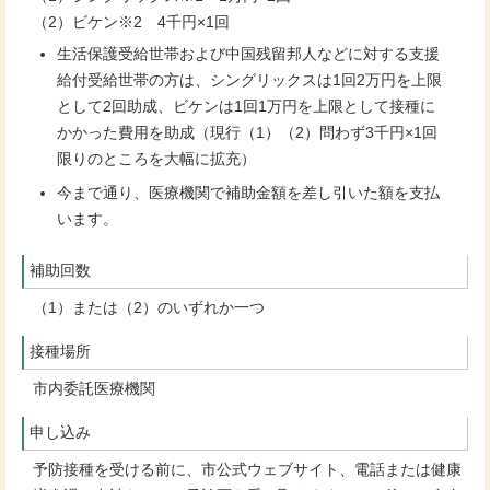
（2）ビケン※2 4千円×1回
生活保護受給世帯および中国残留邦人などに対する支援
給付受給世帯の方は、シングリックスは1回2万円を上限
として2回助成、ビケンは1回1万円を上限として接種に
かかった費用を助成（現行（1）（2）問わず3千円×1回
限りのところを大幅に拡充）
今まで通り、医療機関で補助金額を差し引いた額を支払
います。
補助回数
（1）または（2）のいずれか一つ
接種場所
市内委託医療機関
申し込み
予防接種を受ける前に、市公式ウェブサイト、電話または健康