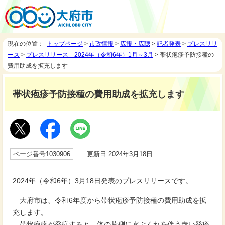
現在の位置：
トップページ
>
市政情報
>
広報・広聴
>
記者発表
>
プレスリリ
ース
>
プレスリリース 2024年（令和6年）1月～3月
> 帯状疱疹予防接種の
費用助成を拡充します
帯状疱疹予防接種の費用助成を拡充します
ページ番号1030906
更新日 2024年3月18日
2024年（令和6年）3月18日発表のプレスリリースです。
大府市は、令和6年度から帯状疱疹予防接種の費用助成を拡
充します。
帯状疱疹が発症すると、体の片側に水ぶくれを伴う赤い発疹