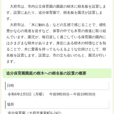
大府市は、市内公立保育園の園庭の樹木に樹名板を設置しま
す。設置にあたり、追分保育園で、樹名板を園児が設置しま
す。
大府市は、「木に触れる」などの五感で感じることで、感性
豊かな心の発達を促すなど、保育の中でも木育の推進に取り組
んでいます。園児が、毎日楽しく過ごしている保育園の園内に
はさまざまな樹木があります。身近にある樹木の特徴などを知
ることで、木に愛着を持ってもらえるような仕掛けとして、樹
名板を設置します。設置は、市の立ち会いのもと、園児が行い
ます。
追分保育園園庭の樹木への樹名板の設置の概要
日時
令和6年2月5日（月曜） 午前9時30分～午前10時30分
場所
追分保育園（大府市東新町6-242）