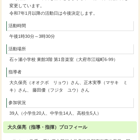
変更しています。
令和7年1月以降の活動日は今後決定します。
活動時間
午後1時30分～3時30分
活動場所
石ヶ瀬小学校 東館3階 第1音楽室（大府市江端町6-99）
指導者
大久保亮（オオクボ リョウ）さん、正木実季（マサキ ミ
キ）さん、 藤田優（フジタ ユウ）さん
参加状況
39人（小学生20人、中学生14人、高校生5人）
大久保亮（指導・指揮）プロフィール