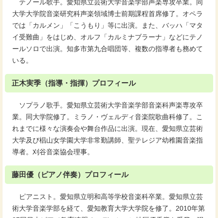
テノール歌手。愛知県立芸術大学音楽学部声楽専攻卒業。同
大学大学院音楽研究科声楽領域博士前期課程首席修了。オペラ
では「カルメン」「こうもり」等に出演。また、バッハ「マタ
イ受難曲」をはじめ、オルフ「カルミナブラーナ」などにテノ
ールソロで出演。知多市第九合唱団等、複数の指導者も務めて
いる。
正木実季（指導・指揮）プロフィール
ソプラノ歌手。愛知県立芸術大学音楽学部音楽科声楽専攻卒
業。同大学院修了。ミラノ・ヴェルディ音楽院歌曲科修了。こ
れまでに様々な演奏会や舞台作品に出演。現在、愛知県立芸術
大学及び椙山女学園大学非常勤講師、聖テレジア幼稚園音楽指
導者。刈谷音楽協会理事。
藤田優（ピアノ伴奏）プロフィール
ピアニスト。愛知県立明和高等学校音楽科卒業。愛知県立芸
術大学音楽学部を経て、愛知教育大学大学院を修了。2010年第