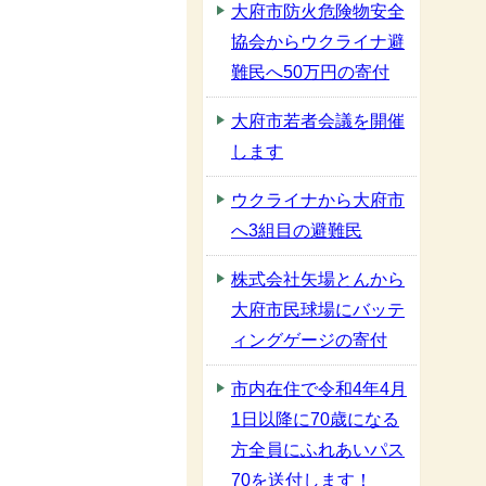
大府市防火危険物安全
協会からウクライナ避
難民へ50万円の寄付
大府市若者会議を開催
します
ウクライナから大府市
へ3組目の避難民
株式会社矢場とんから
大府市民球場にバッテ
ィングゲージの寄付
市内在住で令和4年4月
1日以降に70歳になる
方全員にふれあいパス
70を送付します！