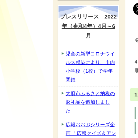
プレスリリース 2022
年（令和4年）4月～6
月
児童の新型コロナウイ
ルス感染により、市内
小学校（1校）で学年
閉鎖
大府市ふるさと納税の
返礼品を追加しまし
た！
広報おおぶシリーズ企
画 「広報クイズ＆アン