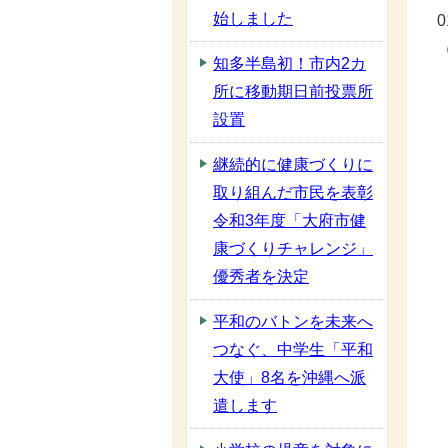
始しました
知多半島初！市内2カ
所に移動期日前投票所
設置
継続的に健康づくりに
取り組んだ市民を表彰
令和3年度「大府市健
康づくりチャレンジ」
優秀者を決定
平和のバトンを未来へ
つなぐ、中学生「平和
大使」8名を沖縄へ派
遣します