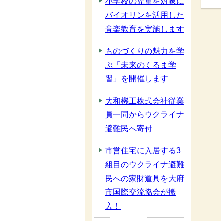
小学校の児童を対象に
バイオリンを活用した
音楽教育を実施します
ものづくりの魅力を学
ぶ「未来のくるま学
習」を開催します
大和機工株式会社従業
員一同からウクライナ
避難民へ寄付
市営住宅に入居する3
組目のウクライナ避難
民への家財道具を大府
市国際交流協会が搬
入！