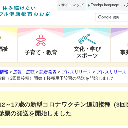
サイトマップ
Foreign language
福祉
文化・学び
子育て・教育
事
スポーツ
情報
>
広報・広聴
>
記者発表
>
プレスリリース
>
プレスリリース 
接種（3回目接種）開始！接種用予診票の発送を開始しました
12～17歳の新型コロナワクチン追加接種（3
診票の発送を開始しました