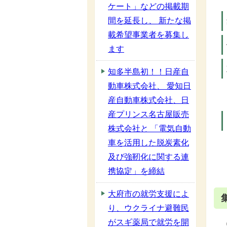
ケート」などの掲載期
間を延長し、 新たな掲
載希望事業者を募集し
ます
知多半島初！！日産自
動車株式会社、 愛知日
産自動車株式会社、日
産プリンス名古屋販売
株式会社と 「電気自動
車を活用した脱炭素化
及び強靭化に関する連
携協定」を締結
大府市の就労支援によ
り、ウクライナ避難民
がスギ薬局で就労を開