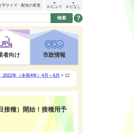
文字サイズ・配色の変更
ルビふり
ルビなし
業者向け
市政情報
2022年（令和4年）4月～6月
> 12
回目接種）開始！接種用予