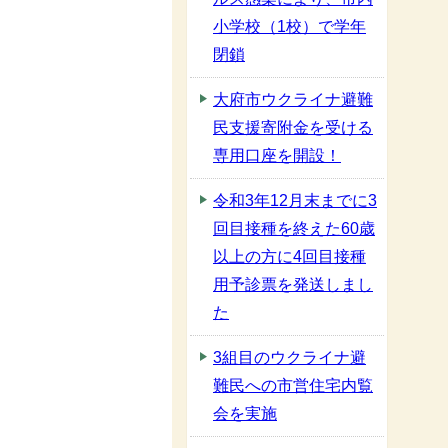
小学校（1校）で学年
閉鎖
大府市ウクライナ避難
民支援寄附金を受ける
専用口座を開設！
令和3年12月末までに3
回目接種を終えた60歳
以上の方に4回目接種
用予診票を発送しまし
た
3組目のウクライナ避
難民への市営住宅内覧
会を実施