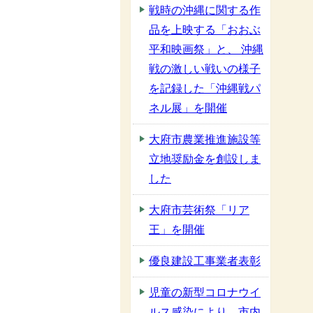
戦時の沖縄に関する作
品を上映する「おおぶ
平和映画祭」と、 沖縄
戦の激しい戦いの様子
を記録した「沖縄戦パ
ネル展」を開催
大府市農業推進施設等
立地奨励金を創設しま
した
大府市芸術祭「リア
王」を開催
優良建設工事業者表彰
児童の新型コロナウイ
ルス感染により、市内