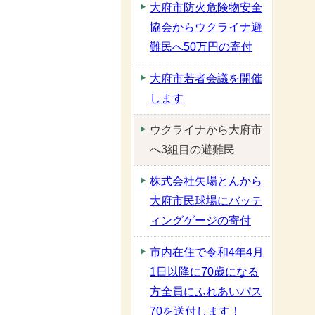
大府市防火危険物安全
協会からウクライナ避
難民へ50万円の寄付
大府市若者会議を開催
します
ウクライナから大府市
へ3組目の避難民
株式会社矢場とんから
大府市民球場にバッテ
ィングゲージの寄付
市内在住で令和4年4月
1日以降に70歳になる
方全員にふれあいパス
70を送付します！