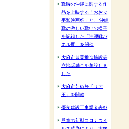
戦時の沖縄に関する作
品を上映する「おおぶ
平和映画祭」と、 沖縄
戦の激しい戦いの様子
を記録した「沖縄戦パ
ネル展」を開催
大府市農業推進施設等
立地奨励金を創設しま
した
大府市芸術祭「リア
王」を開催
優良建設工事業者表彰
児童の新型コロナウイ
ルス感染により、市内