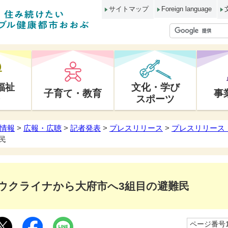
サイトマップ
Foreign language
福祉
文化・学び
子育て・教育
事
スポーツ
情報
>
広報・広聴
>
記者発表
>
プレスリリース
>
プレスリリース 
民
ウクライナから大府市へ3組目の避難民
ページ番号10