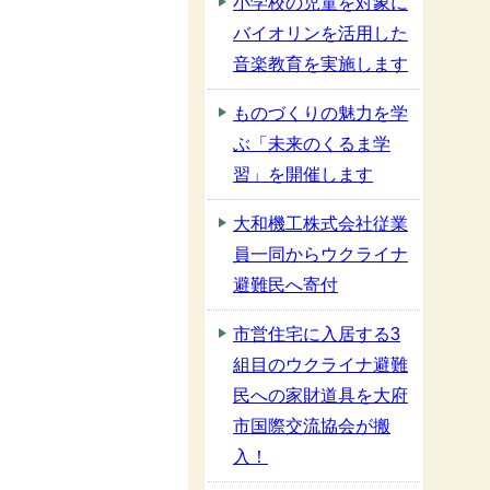
小学校の児童を対象に
バイオリンを活用した
音楽教育を実施します
ものづくりの魅力を学
ぶ「未来のくるま学
習」を開催します
大和機工株式会社従業
員一同からウクライナ
避難民へ寄付
市営住宅に入居する3
組目のウクライナ避難
民への家財道具を大府
市国際交流協会が搬
入！