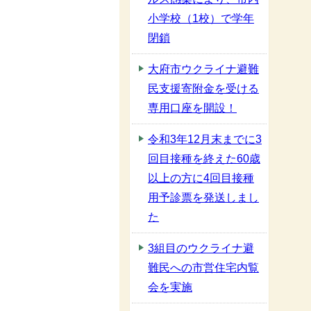
小学校（1校）で学年
閉鎖
大府市ウクライナ避難
民支援寄附金を受ける
専用口座を開設！
令和3年12月末までに3
回目接種を終えた60歳
以上の方に4回目接種
用予診票を発送しまし
た
3組目のウクライナ避
難民への市営住宅内覧
会を実施