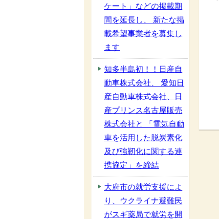
ケート」などの掲載期
間を延長し、 新たな掲
載希望事業者を募集し
ます
知多半島初！！日産自
動車株式会社、 愛知日
産自動車株式会社、日
産プリンス名古屋販売
株式会社と 「電気自動
車を活用した脱炭素化
及び強靭化に関する連
携協定」を締結
大府市の就労支援によ
り、ウクライナ避難民
がスギ薬局で就労を開