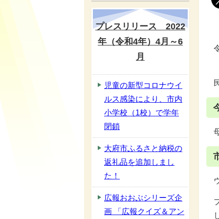
プレスリリース 2022
年（令和4年）4月～6
月
児童の新型コロナウイ
ルス感染により、市内
小学校（1校）で学年
閉鎖
大府市ふるさと納税の
返礼品を追加しまし
た！
広報おおぶシリーズ企
画 「広報クイズ＆アン