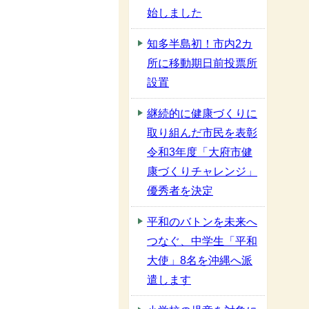
始しました
知多半島初！市内2カ
所に移動期日前投票所
設置
継続的に健康づくりに
取り組んだ市民を表彰
令和3年度「大府市健
康づくりチャレンジ」
優秀者を決定
平和のバトンを未来へ
つなぐ、中学生「平和
大使」8名を沖縄へ派
遣します