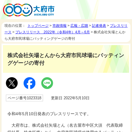
現在の位置：
トップページ
>
市政情報
>
広報・広聴
>
記者発表
>
プレスリリ
ース
>
プレスリリース 2022年（令和4年）4月～6月
> 株式会社矢場とんか
ら大府市民球場にバッティングゲージの寄付
株式会社矢場とんから大府市民球場にバッティン
グゲージの寄付
ページ番号1023318
更新日 2022年5月10日
令和4年5月10日発表のプレスリリースです。
大府市は、株式会社矢場とん（名古屋市中区大須 代表取締