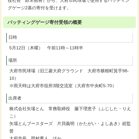
役社長 鈴木拓将）から、大府市民球場で使用するバッティン
グゲージ2基の寄付を受けます。
バッティングゲージ寄付受領の概要
日時
5月12日（木曜） 午前11時～11時半
場所
大府市民球場（旧三菱大府グラウンド 大府市横根町箕手98-
10）
※雨天時は大府市役所3階交流室（大府市中央町5-70）
出席者
株式会社矢場とん 常務取締役 藤下理恵子（ふじした・りえ
こ）
矢場とんブースターズ 片貝義明（かたがい・よしあき）総監
督
大府市長 岡村秀人 ほか