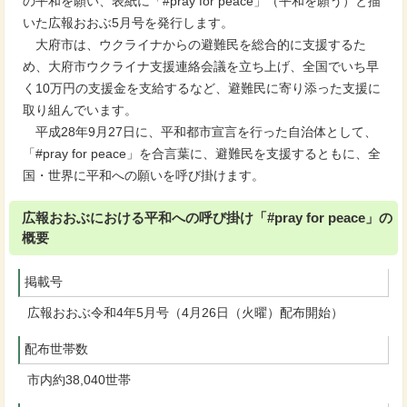
の平和を願い、表紙に「#pray for peace」（平和を願う）と描
いた広報おおぶ5月号を発行します。
大府市は、ウクライナからの避難民を総合的に支援するた
め、大府市ウクライナ支援連絡会議を立ち上げ、全国でいち早
く10万円の支援金を支給するなど、避難民に寄り添った支援に
取り組んでいます。
平成28年9月27日に、平和都市宣言を行った自治体として、
「#pray for peace」を合言葉に、避難民を支援するともに、全
国・世界に平和への願いを呼び掛けます。
広報おおぶにおける平和への呼び掛け「#pray for peace」の
概要
掲載号
広報おおぶ令和4年5月号（4月26日（火曜）配布開始）
配布世帯数
市内約38,040世帯