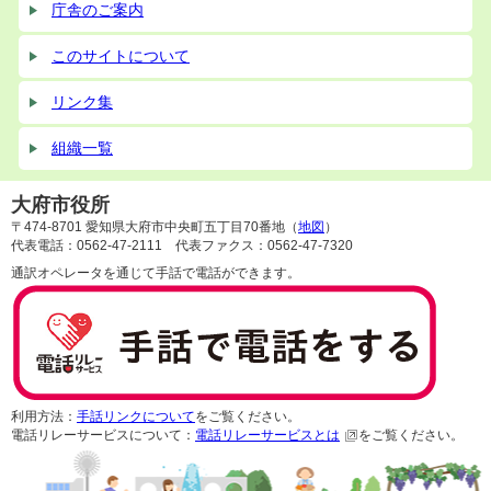
庁舎のご案内
このサイトについて
リンク集
組織一覧
大府市役所
〒474-8701 愛知県大府市中央町五丁目70番地（
地図
）
代表電話：0562-47-2111 代表ファクス：0562-47-7320
通訳オペレータを通じて手話で電話ができます。
利用方法：
手話リンクについて
をご覧ください。
電話リレーサービスについて：
電話リレーサービスとは
をご覧ください。