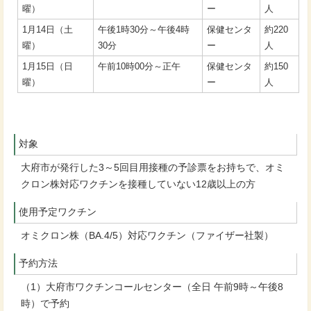
曜）
ー
人
1月14日（土
午後1時30分～午後4時
保健センタ
約220
曜）
30分
ー
人
1月15日（日
午前10時00分～正午
保健センタ
約150
曜）
ー
人
対象
大府市が発行した3～5回目用接種の予診票をお持ちで、オミ
クロン株対応ワクチンを接種していない12歳以上の方
使用予定ワクチン
オミクロン株（BA.4/5）対応ワクチン（ファイザー社製）
予約方法
（1）大府市ワクチンコールセンター（全日 午前9時～午後8
時）で予約