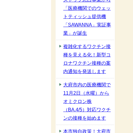
「医療機関でのウェッ
トティッシュ提供機
「SAWANNA」実証事
業」が誕生
複雑化するワクチン接
種を見える化！新型コ
ロナワクチン接種の案
内通知を発送します
大府市内の医療機関で
11月2日（水曜）から
オミクロン株
（BA.4/5）対応ワクチ
ンの接種を始めます
本市独自政策！大府市