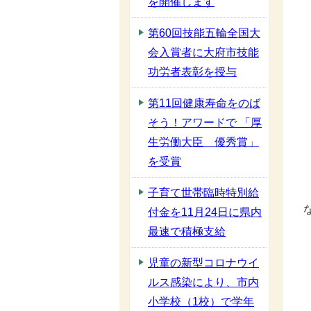
を開催します
第60回技能五輪全国大
会入賞者に大府市技能
功労者表彰を授与
第11回健康寿命をのば
そう！アワードで 「厚
生労働大臣 優秀賞」
を受賞
子育て世帯臨時特別給
付金を11月24日に県内
最速で積極支給
児童の新型コロナウイ
ルス感染により、市内
小学校（1校）で学年