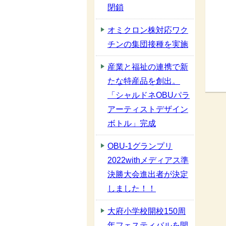
閉鎖
オミクロン株対応ワク
チンの集団接種を実施
産業と福祉の連携で新
たな特産品を創出。
「シャルドネOBUパラ
アーティストデザイン
ボトル」完成
OBU-1グランプリ
2022withメディアス準
決勝大会進出者が決定
しました！！
大府小学校開校150周
年フェスティバルを開