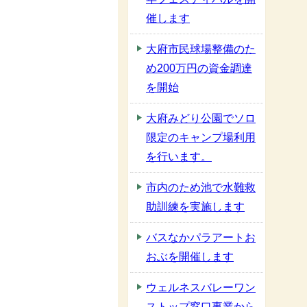
催します
大府市民球場整備のた
め200万円の資金調達
を開始
大府みどり公園でソロ
限定のキャンプ場利用
を行います。
市内のため池で水難救
助訓練を実施します
バスなかパラアートお
おぶを開催します
ウェルネスバレーワン
ストップ窓口事業から