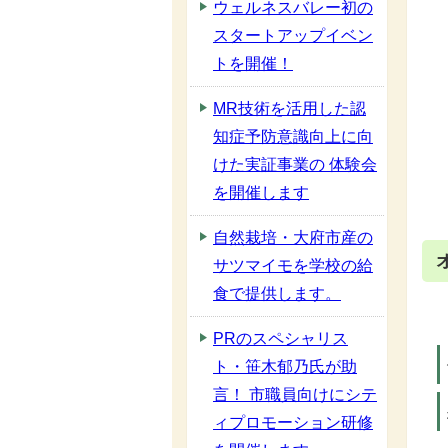
ウェルネスバレー初の
スタートアップイベン
トを開催！
MR技術を活用した認
知症予防意識向上に向
けた実証事業の 体験会
を開催します
自然栽培・大府市産の
サツマイモを学校の給
食で提供します。
PRのスペシャリス
ト・笹木郁乃氏が助
言！ 市職員向けにシテ
ィプロモーション研修