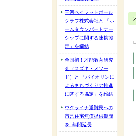
三河ベイフットボール
クラブ株式会社と 「ホ
ームタウンパートナー
シップに関する連携協
定」を締結
全国初！才能教育研究
会（スズキ・メソー
ド）と 「バイオリンに
よるまちづくりの推進
に関する協定」を締結
ウクライナ避難民への
市営住宅無償提供期間
を1年間延長