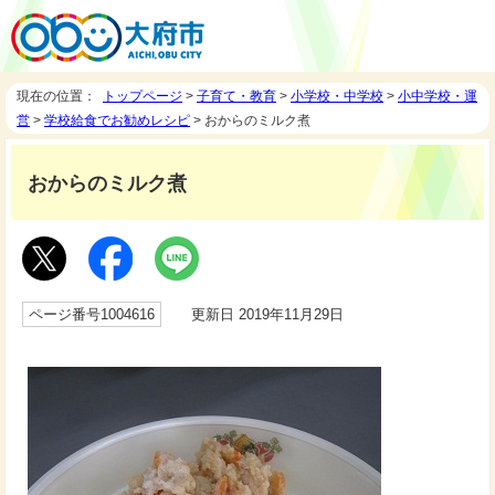
現在の位置：
トップページ
>
子育て・教育
>
小学校・中学校
>
小中学校・運
営
>
学校給食でお勧めレシピ
> おからのミルク煮
おからのミルク煮
ページ番号1004616
更新日 2019年11月29日