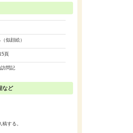
み（似顔絵）
15頁
地訪問記
程など
入稿する。