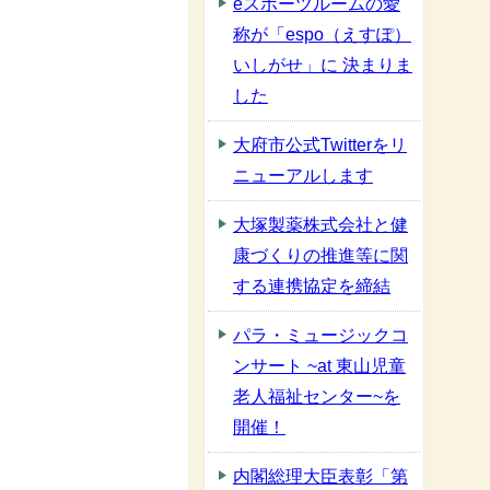
eスポーツルームの愛
称が「espo（えすぽ）
いしがせ」に 決まりま
した
大府市公式Twitterをリ
ニューアルします
大塚製薬株式会社と健
康づくりの推進等に関
する連携協定を締結
パラ・ミュージックコ
ンサート ~at 東山児童
老人福祉センター~を
開催！
内閣総理大臣表彰「第