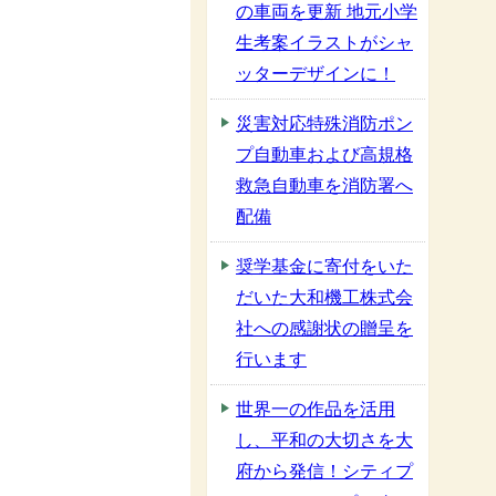
の車両を更新 地元小学
生考案イラストがシャ
ッターデザインに！
災害対応特殊消防ポン
プ自動車および高規格
救急自動車を消防署へ
配備
奨学基金に寄付をいた
だいた大和機工株式会
社への感謝状の贈呈を
行います
世界一の作品を活用
し、平和の大切さを大
府から発信！シティプ