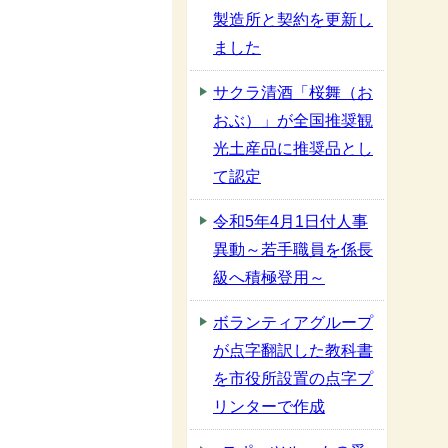
製造所と契約を更新し
ました
サクラ清酒「桜舞（お
おぶ）」が全国推奨観
光土産品に推奨品とし
て認定
令和5年4月1日付人事
異動～若手職員を係長
級へ積極登用～
ボランティアグループ
が点字翻訳した教科書
を市役所設置の点字プ
リンターで作成