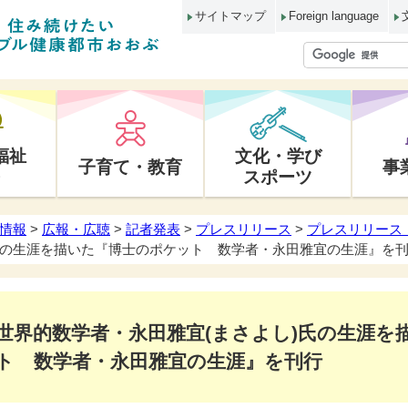
サイトマップ
Foreign language
福祉
文化・学び
子育て・教育
事
スポーツ
情報
>
広報・広聴
>
記者発表
>
プレスリリース
>
プレスリリース 
氏の生涯を描いた『博士のポケット 数学者・永田雅宜の生涯』を
世界的数学者・永田雅宜(まさよし)氏の生涯を
ト 数学者・永田雅宜の生涯』を刊行