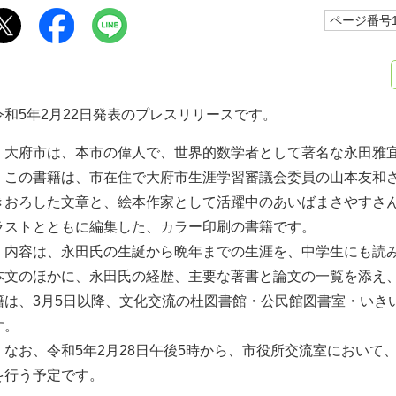
ページ番号10
令和5年2月22日発表のプレスリリースです。
大府市は、本市の偉人で、世界的数学者として著名な永田雅
この書籍は、市在住で大府市生涯学習審議会委員の山本友和さ
きおろした文章と、絵本作家として活躍中のあいばまさやすさ
ラストとともに編集した、カラー印刷の書籍です。
内容は、永田氏の生誕から晩年までの生涯を、中学生にも読み
本文のほかに、永田氏の経歴、主要な著書と論文の一覧を添え
籍は、3月5日以降、文化交流の杜図書館・公民館図書室・いき
す。
なお、令和5年2月28日午後5時から、市役所交流室において
を行う予定です。