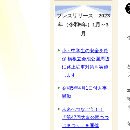
プレスリリース 2023
年（令和5年）1月～3
月
小・中学生の安全を確
保 横根立会池公園周辺
に路上駐車対策を実施
します
令和5年4月1日付人事
異動
未来へつなごう！！
「第47回大倉公園つつ
じまつり」を開催