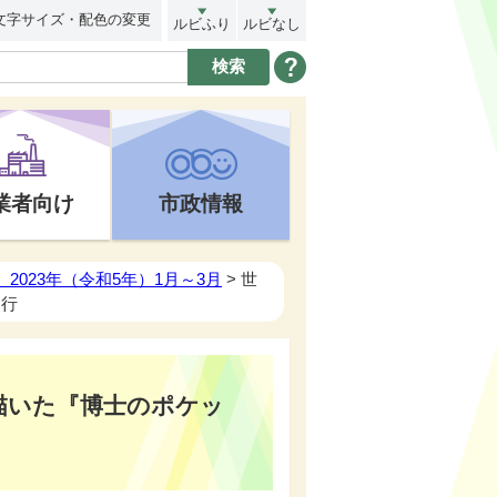
文字サイズ・配色の変更
ルビふり
ルビなし
業者向け
市政情報
2023年（令和5年）1月～3月
> 世
刊行
描いた『博士のポケッ