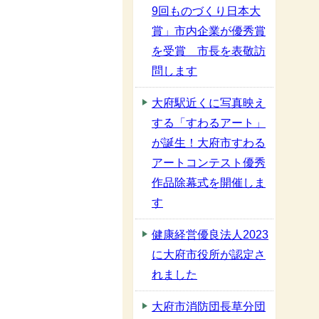
9回ものづくり日本大
賞」市内企業が優秀賞
を受賞 市長を表敬訪
問します
大府駅近くに写真映え
する「すわるアート」
が誕生！大府市すわる
アートコンテスト優秀
作品除幕式を開催しま
す
健康経営優良法人2023
に大府市役所が認定さ
れました
大府市消防団長草分団