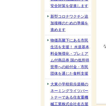
安全対策を促進します
新型コロナワクチン追
加接種のための準備を
進めます
物価高騰下にある市民
生活を支援！ 水道基本
料金無償化・プレミア
ム付商品券 国の低所得
世帯への給付金・市民
団体を通じた食料支援
大東小学校前歩道橋の
ネーミングライツパー
トナーである住友重機
械工業株式会社名古屋