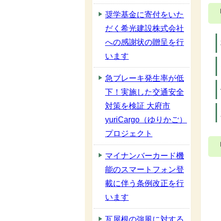
奨学基金に寄付をいた
だく希光建設株式会社
への感謝状の贈呈を行
います
急ブレーキ発生率が低
下！実施した交通安全
対策を検証 大府市
yuriCargo（ゆりかご）
プロジェクト
マイナンバーカード機
能のスマートフォン登
載に伴う条例改正を行
います
瓦屋根の強風に対する