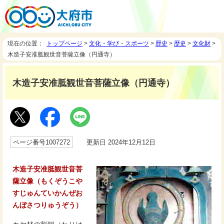
現在の位置：
トップページ
>
文化・学び・スポーツ
>
歴史
>
歴史
>
文化財
>
木造子安准胝観世音菩薩立像（円通寺）
木造子安准胝観世音菩薩立像（円通寺）
ページ番号1007272
更新日 2024年12月12日
木造子安准胝観世音菩
薩立像（もくぞうこや
すじゅんていかんぜお
んぼさつりゅうぞう）