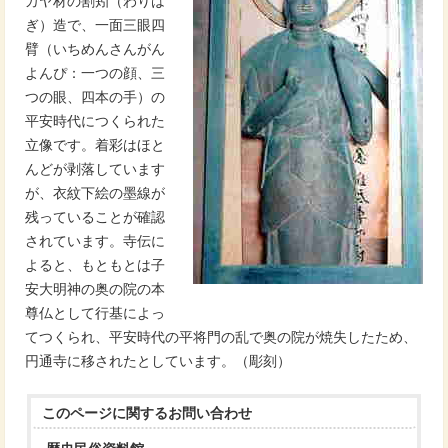
カヤ材の割矧（わりは
ぎ）造で、一面三眼四
臂（いちめんさんがん
よんぴ：一つの顔、三
つの眼、四本の手）の
平安時代につくられた
立像です。着彩はほと
んどが剥落しています
が、衣紋下絵の墨線が
残っていることが確認
されています。寺伝に
よると、もともとは子
安大明神の奥の院の本
尊仏として行基によっ
てつくられ、平安時代の平将門の乱で奥の院が焼失したため、
円通寺に移されたとしています。（彫刻）
このページに関する
お問い合わせ