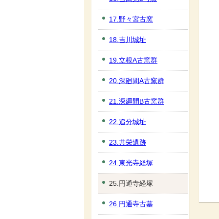
17.野々宮古窯
18.吉川城址
19.立根A古窯群
20.深廻間A古窯群
21.深廻間B古窯群
22.追分城址
23.共栄遺跡
24.東光寺経塚
25.円通寺経塚
26.円通寺古墓