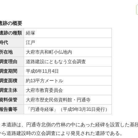
遺跡の概要
遺跡の種類
経塚
時代
江戸
所在地
大府市共和町小仏地内
調査理由
道路建設にともなう立会調査
調査期間
平成6年11月4日
調査面積
約13平方メートル
調査主体
大府市教育委員会
資料保管
大府市歴史民俗資料館・円通寺
報告書等
「円通寺経塚」（平成9年3月31日発行）
本遺跡は、円通寺北側の竹林の中にあった経碑を設置した基
から道路建設時の立会調査により発見された遺跡である。