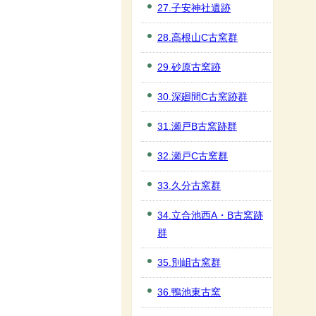
27.子安神社遺跡
28.高根山C古窯群
29.砂原古窯跡
30.深廻間C古窯跡群
31.瀬戸B古窯跡群
32.瀬戸C古窯群
33.久分古窯群
34.立合池西A・B古窯跡
群
35.別岨古窯群
36.鴨池東古窯