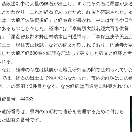
基段掘削中に大量の礫石が出土し、すぐにその石に墨書があ
ことがわかり、これが経石であったため、経塚と確認された。
には「大般若波羅蜜多経」と経巻数が書かれ、中には年号や日
のあるものも存在した。経碑には「奉轉讀大般若經六百巻供養
塔」「尾刕智多郡木野山村瑞木山円通禅寺」「享保五庚子天五
初三日 現住雲山欽誌」などの碑文が刻まれており、円通寺が
施した大般若経600巻の転読を記念して建立した碑文と経塚と
られる。
なお、経碑の存在は以前から地元研究者の間では知られていた
までは、経石の出土まで誰も知らなかった。市内の経塚はこの
が、この事例で2件目となる。なお経碑は円通寺に移築されてい
遺跡番号：44083
※遺跡番号は、県内の市町村で遺跡を管理するために付けら
れた固有の番号です。