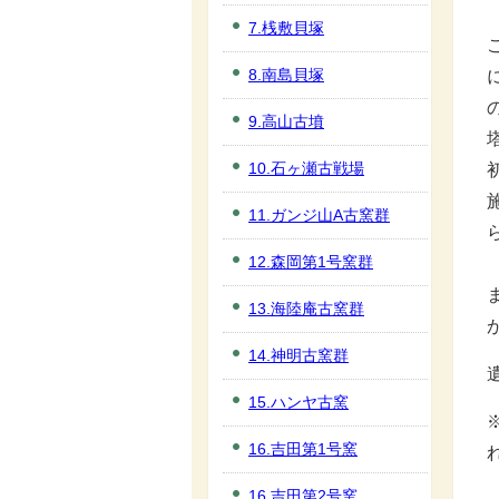
7.桟敷貝塚
8.南島貝塚
9.高山古墳
10.石ヶ瀬古戦場
11.ガンジ山A古窯群
12.森岡第1号窯群
13.海陸庵古窯群
14.神明古窯群
15.ハンヤ古窯
16.吉田第1号窯
16.吉田第2号窯