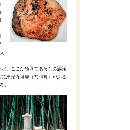
る
石
付
月
実
考え
が、ここが経塚であるとの認識
他に東光寺経塚（共和町）がある
る。