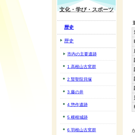
文化・学び・スポーツ
歴史
歴史
市内の主要遺跡
1.高根山古窯群
2.賢聖院貝塚
3.藤の井
4.惣作遺跡
5.横根城跡
6.羽根山古窯群