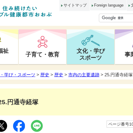
サイトマップ
Foreign language
福祉
文化・学び
子育て・教育
事
スポーツ
・学び・スポーツ
>
歴史
>
歴史
>
市内の主要遺跡
> 25.円通寺経塚
25.円通寺経塚
ページ番号10