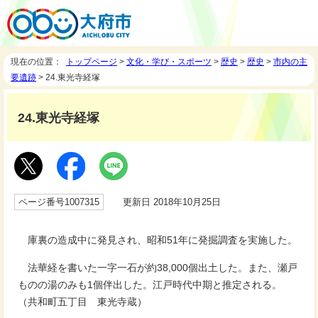
現在の位置：
トップページ
>
文化・学び・スポーツ
>
歴史
>
歴史
>
市内の主
要遺跡
> 24.東光寺経塚
24.東光寺経塚
ページ番号1007315
更新日 2018年10月25日
庫裏の造成中に発見され、昭和51年に発掘調査を実施した。
法華経を書いた一字一石が約38,000個出土した。また、瀬戸
ものの湯のみも1個伴出した。江戸時代中期と推定される。
（共和町五丁目 東光寺蔵）