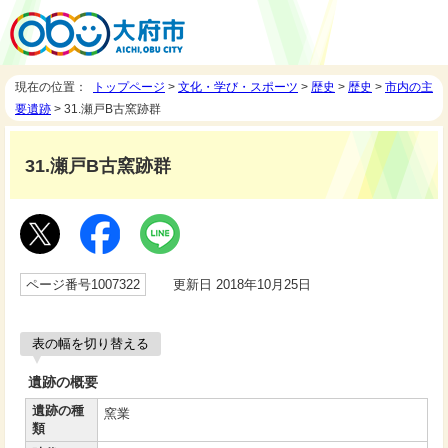
現在の位置：
トップページ
>
文化・学び・スポーツ
>
歴史
>
歴史
>
市内の主
要遺跡
> 31.瀬戸B古窯跡群
31.瀬戸B古窯跡群
ページ番号1007322
更新日 2018年10月25日
表の幅を切り替える
遺跡の概要
遺跡の種
窯業
類