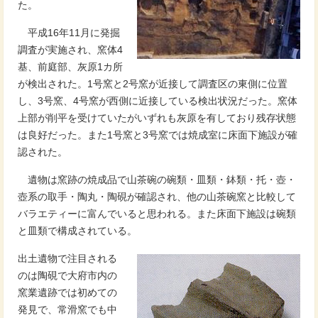
た。
平成16年11月に発掘
調査が実施され、窯体4
基、前庭部、灰原1カ所
が検出された。1号窯と2号窯が近接して調査区の東側に位置
し、3号窯、4号窯が西側に近接している検出状況だった。窯体
上部が削平を受けていたがいずれも灰原を有しており残存状態
は良好だった。また1号窯と3号窯では焼成室に床面下施設が確
認された。
遺物は窯跡の焼成品で山茶碗の碗類・皿類・鉢類・托・壺・
壺系の取手・陶丸・陶硯が確認され、他の山茶碗窯と比較して
バラエティーに富んでいると思われる。また床面下施設は碗類
と皿類で構成されている。
出土遺物で注目される
のは陶硯で大府市内の
窯業遺跡では初めての
発見で、常滑窯でも中