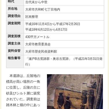
時代
古代末から中世
所在地
大府市共和町七丁目地内
調査理由
区画整理
調査期間
平成16年11月4日から平成17年2月26日
平成18年6月12日から6月17日
調査面積
430平方メートル
調査主体
大府市教育委員会
資料保管
大府市歴史民俗資料館
報告書等
「瀬戸B古窯跡群・奥谷古窯跡」（平成21年3月31日発
行）
本遺跡は、丘陵地の
標高が高い場所の一角
に位置し、丘陵の主に
砂及びシルト層に築窯
されていた。調査前は
雑木林と畑の中にあっ