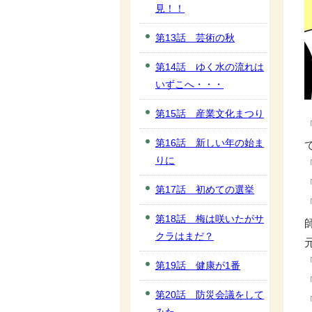
見！！
第13話 芸術の秋
第14話 ゆく水の流れは
いずこへ・・・
第15話 産業文化まつり
第16話 新しい年の始ま
りに
第17話 初めての選挙
第18話 梅は咲いたがサ
クラはまだ？
第19話 健康が1番
第20話 防災会議をして