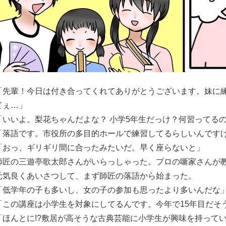
「先輩！今日は付き合ってくれてありがとうございます。妹に
てぇ…」
「いいよ。梨花ちゃんだよな？ 小学5年生だっけ？何習ってる
「落語です。市役所の多目的ホールで練習してるらしいんです
「おっ、ギリギリ間に合ったみたいだ。早く座らないと」
師匠の三遊亭歌太郎さんがいらっしゃった。プロの噺家さんが
元気良くあいさつして、まず師匠の落語から始まった。
「低学年の子も多いし、女の子の参加も思ったより多いんだな
「この講座は小学生を対象にしてるんです。今年で15年目だそ
「ほんとに!?敷居が高そうな古典芸能に小学生が興味を持って