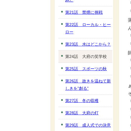
みた
第21話 禁煙に挑戦
第22話 ローカル・ヒー
ロー
第23話 水はどこから？
第24話 大府の笑学校
第25話 スポーツの秋
第26話 故きを温ねて新
しきを”創る”
第27話 冬の収穫
第28話 大府の灯
第29話 成人式での決意