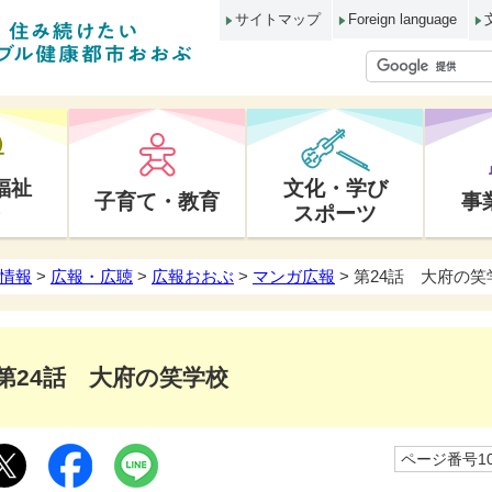
サイトマップ
Foreign language
福祉
文化・学び
子育て・教育
事
スポーツ
情報
>
広報・広聴
>
広報おおぶ
>
マンガ広報
> 第24話 大府の笑
第24話 大府の笑学校
ページ番号10