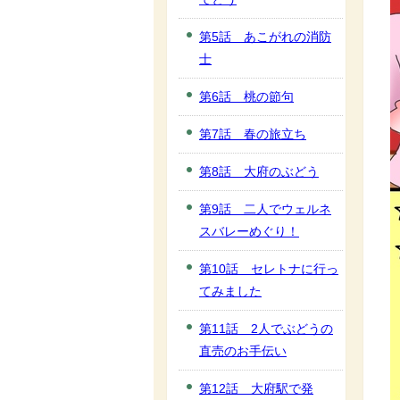
第5話 あこがれの消防
士
第6話 桃の節句
第7話 春の旅立ち
第8話 大府のぶどう
第9話 二人でウェルネ
スバレーめぐり！
第10話 セレトナに行っ
てみました
第11話 2人でぶどうの
直売のお手伝い
第12話 大府駅で発