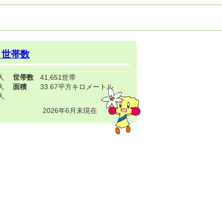
・世帯数
3人
世帯数
41,651世帯
4人
面積
33.67平方キロメートル
9人
2026年6月末現在