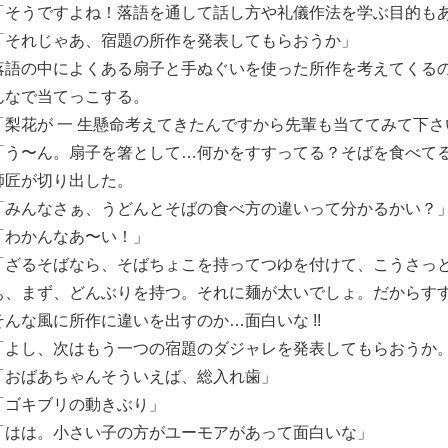
「そうですよね！落語を通して話し方や礼儀作法を学ぶ目的も
「それじゃあ、宿題の所作を発表してもらおうか」
落語の中によくある扇子と手ぬぐいを使った所作を考えてくる
んなで当てっこする。
「梨花が 一 生懸命考えてきたんですから先輩も当ててみて下さ
「う〜ん。扇子を箸として…何かをすすってる？そばを食べて
師匠が切り出した。
「みんなさぁ、うどんとそばの食べ方の違いって分かるかい？
「わかんなあ〜い！」
「ざるそばなら、そばちょこを持ってつゆを付けて、こうさっ
ぁ、まず、どんぶりを持つ。それに麺が太いでしょ。だからす
そんな風に所作に違いを出すのか…面白いな !!
「よし、次はもう一つの宿題のダジャレを発表してもらおうか
「おばあちゃんそういえば、総入れ歯」
「ゴキブリの動きぶり」
「はは。小さい子の方がユーモアがあって面白いな」