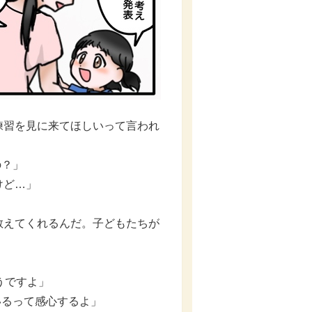
練習を見に来てほしいって言われ
の？」
けど…」
教えてくれるんだ。子どもたちが
」
うですよ」
いるって感心するよ」