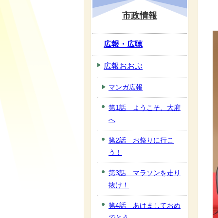
市政情報
広報・広聴
広報おおぶ
マンガ広報
第1話 ようこそ、大府
へ
第2話 お祭りに行こ
う！
第3話 マラソンを走り
抜け！
第4話 あけましておめ
でとう