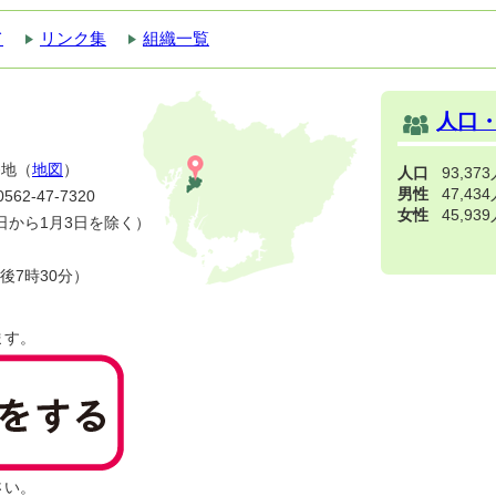
て
リンク集
組織一覧
人口
番地（
地図
）
人口
93,37
男性
47,43
2-47-7320
女性
45,93
日から1月3日を除く）
後7時30分）
ます。
さい。