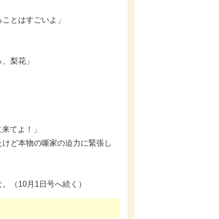
ることはすごいよ」
っ、梨花」
に来てよ！」
たけど本物の噺家の迫力に緊張し
。（10月1日号へ続く）