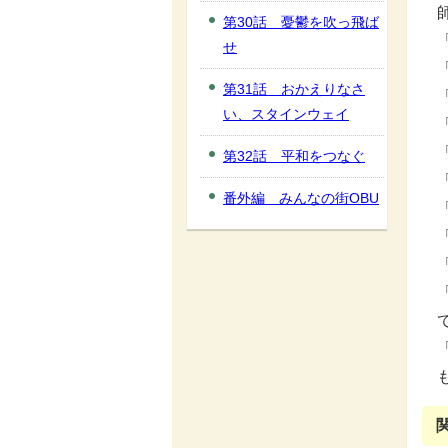
第30話 憂鬱を吹っ飛ば
せ
第31話 おかえりなさ
い、スタインウェイ
第32話 平和をつなぐ
番外編 みんなの街OBU