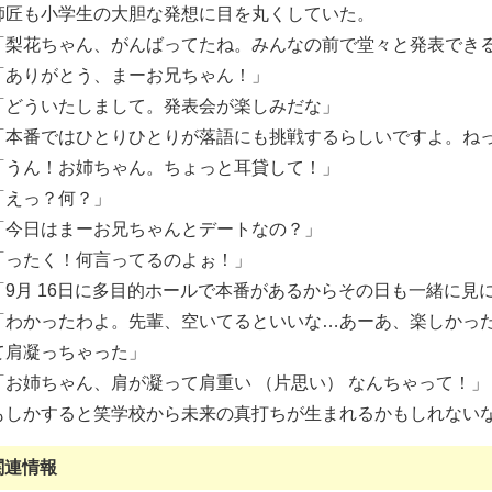
師匠も小学生の大胆な発想に目を丸くしていた。
「梨花ちゃん、がんばってたね。みんなの前で堂々と発表でき
「ありがとう、まーお兄ちゃん！」
「どういたしまして。発表会が楽しみだな」
「本番ではひとりひとりが落語にも挑戦するらしいですよ。ね
「うん！お姉ちゃん。ちょっと耳貸して！」
「えっ？何？」
「今日はまーお兄ちゃんとデートなの？」
「ったく！何言ってるのよぉ！」
「9月 16日に多目的ホールで本番があるからその日も一緒に見
「わかったわよ。先輩、空いてるといいな…あーあ、楽しかっ
て肩凝っちゃった」
「お姉ちゃん、肩が凝って肩重い （片思い） なんちゃって！」
もしかすると笑学校から未来の真打ちが生まれるかもしれないな
関連情報