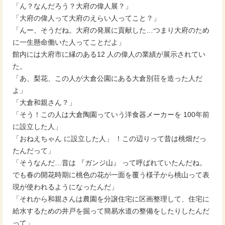
「ん？なんだろう？大府の偉人展？」
「大府の偉人って大府のえらい人ってこと？」
「んー、そうだね。大府の発展に貢献した…つまり大府のため
に一生懸命働いた人ってことだよ」
館内には大府市に縁のある12 人の偉人の業績が展示されてい
た。
「あ、梨花、この人が大倉公園にある大倉別荘を造った人だ
よ」
「大倉和親さん？」
「そう！この人は大倉陶園っていう洋食器メーカーを 100年前
に設立した人」
「おねえちゃん に設立した人」 ！この辺りって昔は桃畑だっ
たんだって」
「そうなんだ…昔は 『ガンジ山』 って呼ばれていたんだね。
でも春の開花時期に桃色の花が一面を覆う様子から桃山って表
現が使われるようになったんだ」
「それから和親さんは農園を分譲住宅に区画整理して、住宅に
給水するための井戸を掘って簡易水道の整備をしたりしたんだ
って」