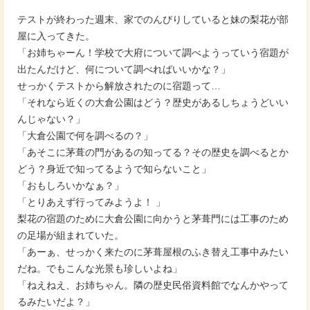
テストが終わった週末、家でのんびりしていると妹の梨花が部
屋に入ってきた。
「お姉ちゃーん！学校で大府について調べようっていう宿題が
出たんだけど、何について調べればいいかな？」
せっかくテストから解放されたのに宿題って…
「それなら近くの大倉公園はどう？歴史があるしちょうどいい
んじゃない？」
「大倉公園で何を調べるの？」
「あそこに茅葺の門があるの知ってる？その歴史を調べるとか
どう？身近で知ってるようで知らないこと」
「おもしろいかなぁ？」
「とりあえず行ってみようよ！ 」
梨花の宿題のために大倉公園に向かうと茅葺門には工事のため
の足場が組まれていた。
「あーぁ、せっかく来たのに茅葺屋根のふき替え工事中みたい
だね。でもこんな光景も珍しいよね」
「ねえねえ、お姉ちゃん。隣の歴史民俗資料館でなんかやって
るみたいだよ？」