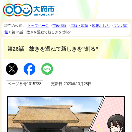
現在の位置：
トップページ
>
市政情報
>
広報・広聴
>
広報おおぶ
>
マンガ広
報
> 第26話 故きを温ねて新しきを”創る”
第26話 故きを温ねて新しきを”創る”
ページ番号1015738
更新日 2020年10月28日