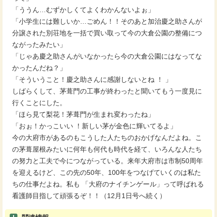
「ううん…むずかしくてよくわかんないよぉ」
「小学生には難しいか…ごめん！！そのあと加治慶之助さんが
分譲された別荘地を一括で買い取って今の大倉公園の整備につ
ながったみたい」
「じゃあ慶之助さんがいなかったら今の大倉公園にはなってな
かったんだね？」
「そういうこと！慶之助さんに感謝しないとね ！ 」
しばらくして、茅葺門の工事が終わったと聞いてもう一度見に
行くことにした。
「ほら見て梨花！茅葺門が生まれ変わったね」
「おぉ！かっこいい ！新しい茅が金色に輝いてるよ」
今の大府市があるのもこうした人たちのおかげなんだよね。こ
の茅葺屋根みたいに何年も何代も時代を経て、いろんな人たち
の努力と工夫で今につながっている。来年大府市は市制50周年
を迎えるけど、この先の50年、100年をつなげていくのは私た
ちの仕事だよね。私も 「大府のナイチンゲール」って呼ばれる
看護師目指して頑張るぞ！！（12月1日号へ続く）