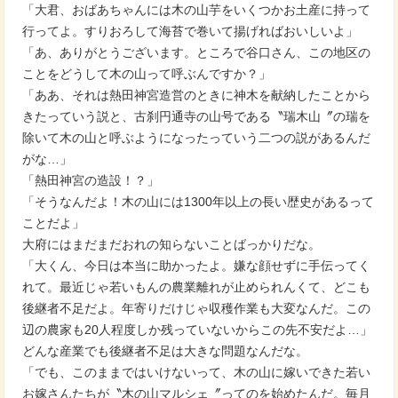
「大君、おばあちゃんには木の山芋をいくつかお土産に持って
行ってよ。すりおろして海苔で巻いて揚げればおいしいよ」
「あ、ありがとうございます。ところで谷口さん、この地区の
ことをどうして木の山って呼ぶんですか？」
「ああ、それは熱田神宮造営のときに神木を献納したことから
きたっていう説と、古刹円通寺の山号である〝瑞木山〞の瑞を
除いて木の山と呼ぶようになったっていう二つの説があるんだ
がな…」
「熱田神宮の造設！？」
「そうなんだよ！木の山には1300年以上の長い歴史があるって
ことだよ」
大府にはまだまだおれの知らないことばっかりだな。
「大くん、今日は本当に助かったよ。嫌な顔せずに手伝ってく
れて。最近じゃ若いもんの農業離れが止められんくて、どこも
後継者不足だよ。年寄りだけじゃ収穫作業も大変なんだ。この
辺の農家も20人程度しか残っていないからこの先不安だよ…」
どんな産業でも後継者不足は大きな問題なんだな。
「でも、このままではいけないって、木の山に嫁いできた若い
お嫁さんたちが〝木の山マルシェ〞ってのを始めたんだ。毎月