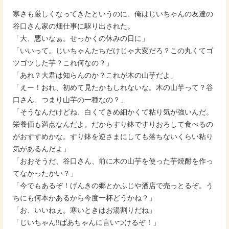
寒さも厳しくなってきたというのに、俺はじいちゃんの友達の
谷口さん家の畑仕事に駆り出された。
「大、悪いなぁ。せっかくの休みの日に」
「いいって。じいちゃんたちだけじゃ大変だろ？この丸くてゴ
ツゴツした芋？これ何なの？」
「あれ？大君は知らんのか？これが木の山芋だよ」
「えー！おれ、初めて見たかもしれないな。木の山芋って？谷
口さん、つまり山芋の一種なの？」
「そうなんだけどね、白くてきめ細かくて粘り気が強いんだ。
栄養価も満点なんだよ。だからすり鉢ですりおろして食べるの
がおすすめかな。すり鉢を逆さまにしても落ちないくらい粘り
気があるんだよ」
「おおそうだ、谷口さん、前に木の山芋を使った芋焼酎を作っ
てなかったかい？」
「今でもあるぞ！げんきの郷とかふじや酒店で売っとるぞ。う
ちにも何本かあるから今度一杯どうかね？」
「お、いいねぇ。寒いときはお湯割りだね」
「じいちゃん!!ばあちゃんに言いつけるぞ！」