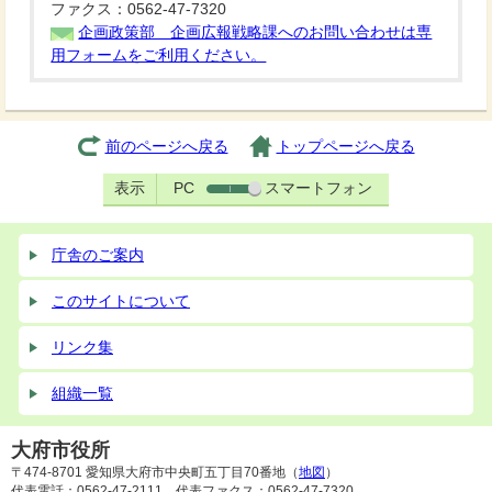
ファクス：0562-47-7320
企画政策部 企画広報戦略課へのお問い合わせは専
用フォームをご利用ください。
前のページへ戻る
トップページへ戻る
表示
PC
スマートフォン
庁舎のご案内
このサイトについて
リンク集
組織一覧
大府市役所
〒474-8701 愛知県大府市中央町五丁目70番地（
地図
）
代表電話：0562-47-2111 代表ファクス：0562-47-7320