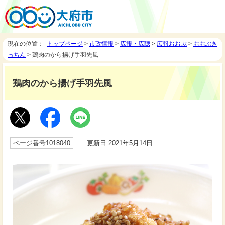
現在の位置：
トップページ
>
市政情報
>
広報・広聴
>
広報おおぶ
>
おおぶき
っちん
> 鶏肉のから揚げ手羽先風
鶏肉のから揚げ手羽先風
ページ番号1018040
更新日 2021年5月14日