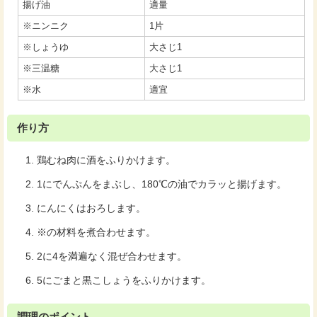
揚げ油
適量
※ニンニク
1片
※しょうゆ
大さじ1
※三温糖
大さじ1
※水
適宜
作り方
鶏むね肉に酒をふりかけます。
1にでんぷんをまぶし、180℃の油でカラッと揚げます。
にんにくはおろします。
※の材料を煮合わせます。
2に4を満遍なく混ぜ合わせます。
5にごまと黒こしょうをふりかけます。
調理のポイント