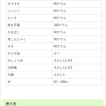
タマネギ
80グラム
ニンジン
60グラム
エノキ
60グラム
焼き豆腐
160グラム
かまぼこ
60グラム
糸こんにゃく
60グラム
ネギ
60グラム
サラダ油
少々
Ⓐしょうゆ
大さじ1と2/3
Ⓐ砂糖
大さじ1と2/3
Ⓐ酒
小さじ1
水
50～100cc
作り方