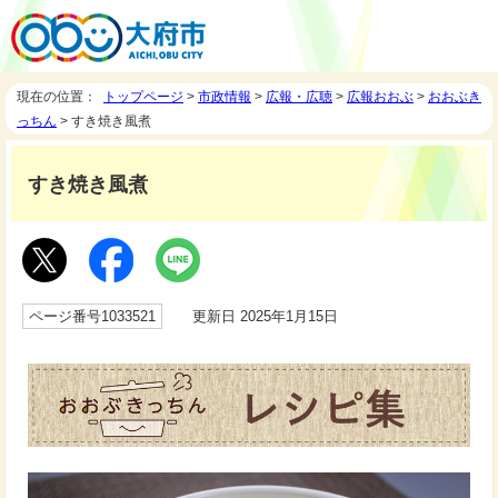
現在の位置：
トップページ
>
市政情報
>
広報・広聴
>
広報おおぶ
>
おおぶき
っちん
> すき焼き風煮
すき焼き風煮
ページ番号1033521
更新日 2025年1月15日