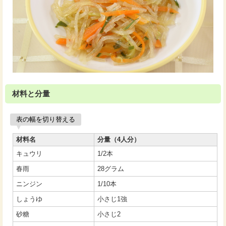
材料と分量
表の幅を切り替える
材料名
分量（4人分）
キュウリ
1/2本
春雨
28グラム
ニンジン
1/10本
しょうゆ
小さじ1強
砂糖
小さじ2