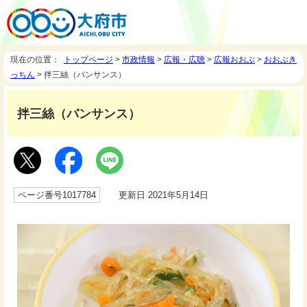
現在の位置：
トップページ
>
市政情報
>
広報・広聴
>
広報おおぶ
>
おおぶき
っちん
> 拌三絲（バンサンス）
拌三絲（バンサンス）
ページ番号1017784
更新日 2021年5月14日