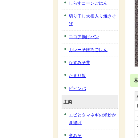
しらすコーンごはん
切り干し大根入り焼きそ
ば
ココア揚げパン
カレーそぼろごはん
なすみそ丼
たまり飯
ビビンバ
主菜
エビとタマネギの米粉か
き揚げ
煮みそ