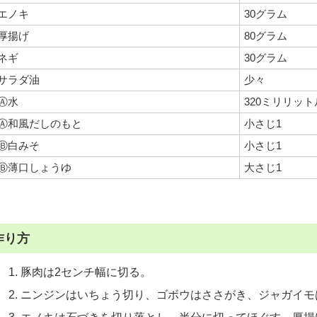
エノキ
30グラム
厚揚げ
80グラム
ネギ
30グラム
サラダ油
少々
Ⓐ水
320ミリリット
Ⓐ和風だしのもと
小さじ1
Ⓑ白みそ
小さじ1
Ⓑ薄口しょうゆ
大さじ1
作り方
豚肉は2センチ幅に切る。
ニンジンはいちょう切り、ゴボウはささがき、ジャガイモ