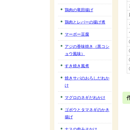
鶏肉の竜田揚げ
鶏肉とレバーの揚げ煮
マーボー豆腐
アジの香味焼き（黒コシ
ョウ風味）
すき焼き風煮
焼きサバのおろしだれか
け
マグロのネギだれかけ
ゴボウとタマネギのかき
揚げ
ナスの肉みそかけ