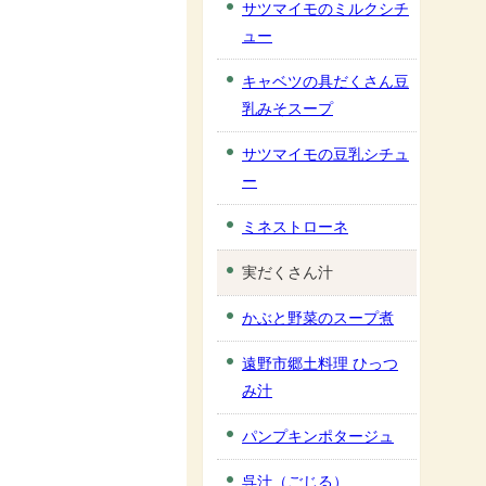
サツマイモのミルクシチ
ュー
キャベツの具だくさん豆
乳みそスープ
サツマイモの豆乳シチュ
ー
ミネストローネ
実だくさん汁
かぶと野菜のスープ煮
遠野市郷土料理 ひっつ
み汁
パンプキンポタージュ
呉汁（ごじる）