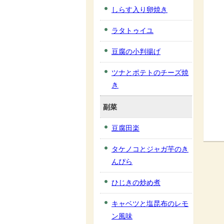
しらす入り卵焼き
ラタトゥイユ
豆腐の小判揚げ
ツナとポテトのチーズ焼
き
副菜
豆腐田楽
タケノコとジャガ芋のき
んぴら
ひじきの炒め煮
キャベツと塩昆布のレモ
ン風味