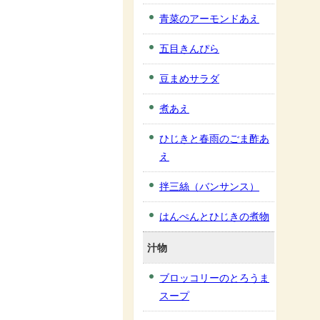
青菜のアーモンドあえ
五目きんぴら
豆まめサラダ
煮あえ
ひじきと春雨のごま酢あ
え
拌三絲（バンサンス）
はんぺんとひじきの煮物
汁物
ブロッコリーのとろうま
スープ