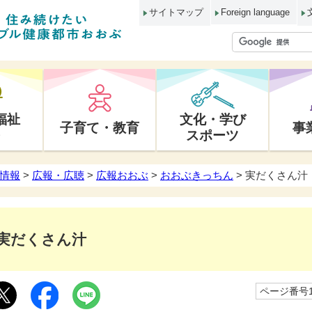
サイトマップ
Foreign language
福祉
文化・学び
子育て・教育
事
スポーツ
情報
>
広報・広聴
>
広報おおぶ
>
おおぶきっちん
> 実だくさん汁
実だくさん汁
ページ番号10