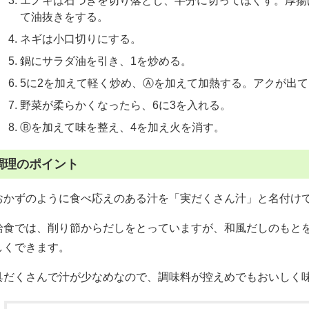
エノキは石づきを切り落とし、半分に切ってほぐす。厚揚
て油抜きをする。
ネギは小口切りにする。
鍋にサラダ油を引き、1を炒める。
5に2を加えて軽く炒め、Ⓐを加えて加熱する。アクが出
野菜が柔らかくなったら、6に3を入れる。
Ⓑを加えて味を整え、4を加え火を消す。
調理のポイント
おかずのように食べ応えのある汁を「実だくさん汁」と名付け
給食では、削り節からだしをとっていますが、和風だしのもと
しくできます。
具だくさんで汁が少なめなので、調味料が控えめでもおいしく