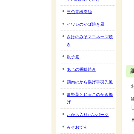
三色青椒肉絲
イワシのかば焼き風
さけのみそマヨネーズ焼
き
親子煮
あじの香味焼き
鶏肉のから揚げ手羽先風
夏野菜とじゃこのかき揚
げ
おから入りハンバーグ
みそおでん